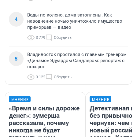
Воды по колено, дома затоплены. Как
4
наводнение ночью уничтожило имущество
приморцев — видео
3 779
Обсудить
Владивосток простился с главным тренером
5
«Динамо» Эдуардом Сандлером: репортаж с
похорон
3 122
Обсудить
МНЕНИЕ
МНЕНИЕ
«Время и силы дороже
Детективная и
денег»: зумерша
без привычной
рассказала, почему
чернухи: чем п
никогда не будет
новый российс