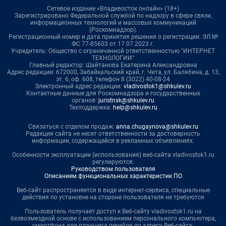
Сетевое издание «Владивосток онлайн» (18+)
Зарегистрировано Федеральной службой по надзору в сфере связи,
информационных технологий и массовых коммуникаций
(Роскомнадзор).
Регистрационный номер и дата принятия решения о регистрации: ЭЛ №
ФС 77-85603 от 17.07.2023 г.
Учредитель: Общество с ограниченной ответственностью "ИНТЕРНЕТ
ТЕХНОЛОГИИ"
Главный редактор: Шайтанова Екатерина Александровна
Адрес редакции: 672000, Забайкальский край, г. Чита, ул. Балябина, д. 13,
эт. 6, оф. 608, телефон 8 (3022) 40-08-24
Электронный адрес редакции:
vladivostok1@shkulev.ru
Контактные данные для Роскомнадзора и государственных
органов:
juristnsk@shkulev.ru
Техподдержка:
help@shkulev.ru
Связаться с отделом продаж:
anna.chugaynova@shkulev.ru
Редакция сайта не несет ответственности за достоверность
информации, содержащейся в рекламных объявлениях.
Особенности эксплуатации (использования) веб-сайта vladivostok1.ru
регулируются:
Руководством пользователя
Описанием функциональных характеристик ПО
Веб-сайт распространяется в виде интернет-сервиса, специальные
действия по установке на стороне пользователя не требуются
Пользователь получает доступ к Веб-сайту vladivostok1.ru на
безвозмездной основе с использованием персонального компьютера,
смартфона или планшета перейдя по адресу Веб-сайта: