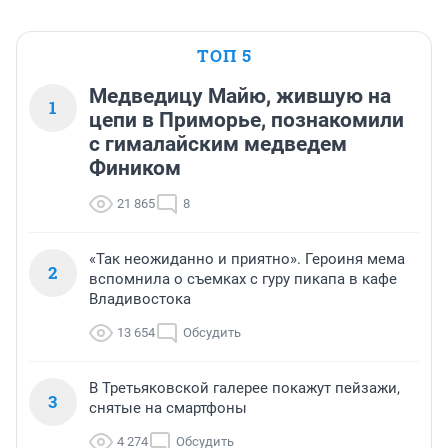
ТОП 5
Медведицу Майю, жившую на
1
цепи в Приморье, познакомили
с гималайским медведем
Фиником
21 865
8
«Так неожиданно и приятно». Героиня мема
2
вспомнила о съемках с гуру пикапа в кафе
Владивостока
13 654
Обсудить
В Третьяковской галерее покажут пейзажи,
3
снятые на смартфоны
4 274
Обсудить