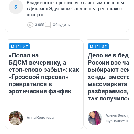
Владивосток простился с главным тренером
5
«Динамо» Эдуардом Сандлером: репортаж с
похорон
3 088
Обсудить
МНЕНИЕ
МНЕНИЕ
«Попал на
Дело не в бедн
БДСМ‑вечеринку, а
России все ча
стоп‑слово забыл»: как
выбирают секо
«Грозовой перевал»
хенды вместо
превратился в
массмаркета —
эротический фанфик
разбираемся, 
так получилос
Алёна Золотух
Анна Колотова
Журналист НГС