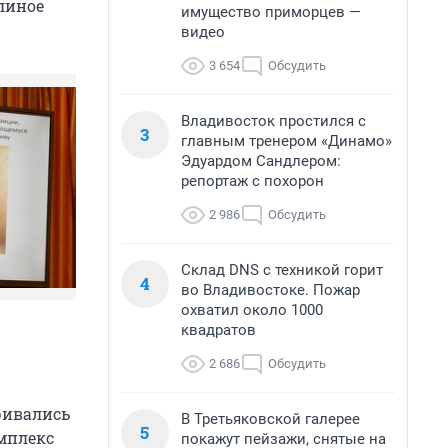
линое
имущество приморцев —
видео
3 654
Обсудить
Владивосток простился с
3
главным тренером «Динамо»
Эдуардом Сандлером:
репортаж с похорон
2 986
Обсудить
Склад DNS с техникой горит
4
во Владивостоке. Пожар
охватил около 1000
квадратов
2 686
Обсудить
ривались
В Третьяковской галерее
5
мплекс
покажут пейзажи, снятые на