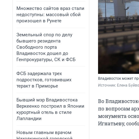
Множество сайтов враз стали
недоступны: массовый сбой
произошел в Рунете
Земельный спор по делу
бывшего резидента
Свободного порта
Владивосток дошел до
Генпрокуратуры, СК и ФСБ
ФСБ задержала трех
Владивосток может п
подростков, готовивших
теракт в Приморье
Источник: 
Елена Буйв
Бывший мэр Владивостока
Во Владивосток
Веркеенко построил в Японии
по вопросам ар
курортный отель в стиле
монумента осно
Лапландии
Игнатьеву, соо
Новым главным врачом
Находкинской городской