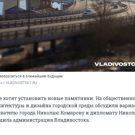
реобразиться в ближайшем будущем
ол / VLADIVOSTOK1.RU
е хотят установить новые памятники. На общественно
хитектуры и дизайна городской среды обсудили вариа
вателю города Николаю Комарову и дипломату Нико
бщила администрация Владивостока.