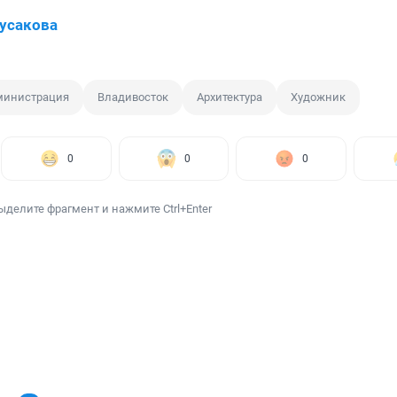
усакова
министрация
Владивосток
Архитектура
Художник
0
0
0
ыделите фрагмент и нажмите Ctrl+Enter