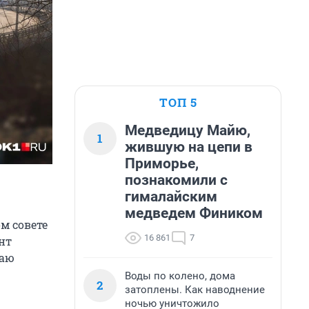
ТОП 5
Медведицу Майю,
1
жившую на цепи в
Приморье,
познакомили с
гималайским
медведем Фиником
м совете
16 861
7
нт
лаю
Воды по колено, дома
2
затоплены. Как наводнение
ночью уничтожило