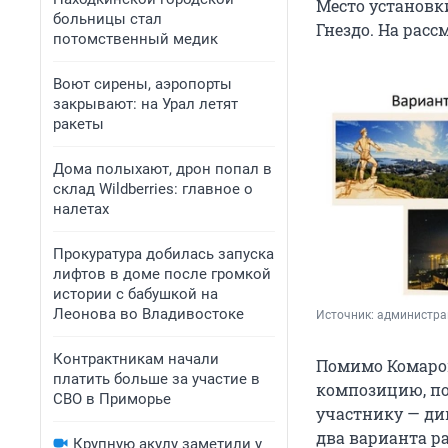
Место установк
больницы стал
Гнездо. На расс
потомственный медик
Воют сирены, аэропорты
закрывают: на Урал летят
ракеты
Дома полыхают, дрон попал в
склад Wildberries: главное о
налетах
Прокуратура добилась запуска
лифтов в доме после громкой
истории с бабушкой на
Леонова во Владивостоке
Источник: 
администра
Контрактникам начали
Помимо Комаров
платить больше за участие в
композицию, по
СВО в Приморье
участнику — ди
два варианта р
Крупную акулу заметили у