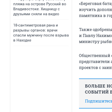
«Береговая бат
пляжа на острове Русский во
Владивостоке. Хищницу с
изучить дополн
друзьями сняли на видео
памятника в го
18-сантиметровая рана и
Также одобрен
разрывы органов: врачи
и Павлу Нахимо
спасли мужчину после взрыва
в Находке
министру рыбно
Общественный с
представители 
проектов с заи
БОЛЬШЕ НО
СОБЫТИЙ В
Подпишитесь,