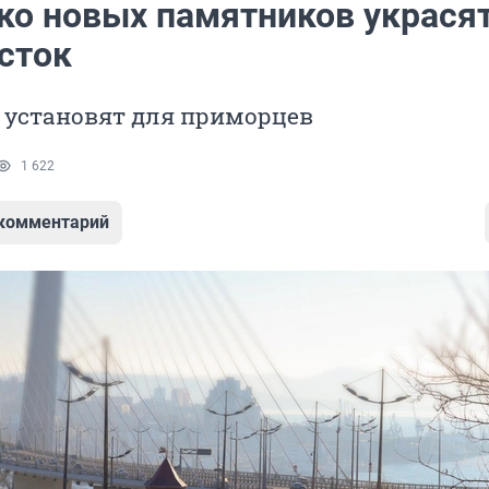
ко новых памятников украся
сток
установят для приморцев
1 622
 комментарий