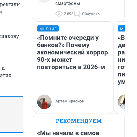
смартфоны
а решили
и
2 692
Обсудить
МНЕНИЕ
МНЕНИ
Ушакову
«Помните очереди у
«Врем
банков?» Почему
денег
экономический хоррор
расск
90-х может
никогд
повториться в 2026-м
готов
 и
питае
 этих
умере
Артем Краснов
РЕКОМЕНДУЕМ
«Мы начали в самое