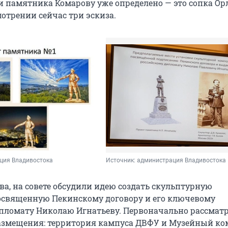
и памятника Комарову уже определено — это сопка Ор
мотрении сейчас три эскиза.
ция Владивостока
Источник: 
администрация Владивостока
а, на совете обсудили идею создать скульптурную
священную Пекинскому договору и его ключевому
пломату Николаю Игнатьеву. Первоначально рассмат
азмещения: территория кампуса ДВФУ и Музейный ко