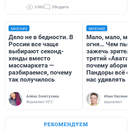
3 063
Обсудить
МНЕНИЕ
МНЕНИЕ
Дело не в бедности. В
Мало, мало, ма
России все чаще
огня… Чем пыт
выбирают секонд-
зажечь зрител
хенды вместо
третий «Аватар
массмаркета —
почему абориг
разбираемся, почему
Пандоры всё с
так получилось
нас удивлять
Алёна Золотухина
Илья Овсянник
Журналист НГС
журналист
РЕКОМЕНДУЕМ