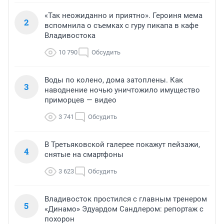
«Так неожиданно и приятно». Героиня мема
2
вспомнила о съемках с гуру пикапа в кафе
Владивостока
10 790
Обсудить
Воды по колено, дома затоплены. Как
3
наводнение ночью уничтожило имущество
приморцев — видео
3 741
Обсудить
В Третьяковской галерее покажут пейзажи,
4
снятые на смартфоны
3 623
Обсудить
Владивосток простился с главным тренером
5
«Динамо» Эдуардом Сандлером: репортаж с
похорон