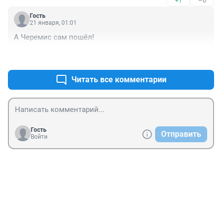
+1
–0
замануху. У нас в Спб никто не шарится с листовками 
по квартирам.Такой красивый город!
Гость
21 января, 01:01
А Черемис сам пошёл!
+0
–0
Читать все комментарии
Гость
Отправить
Войти