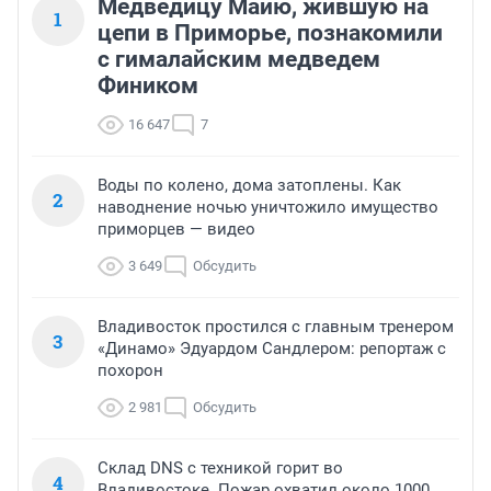
Медведицу Майю, жившую на
1
цепи в Приморье, познакомили
с гималайским медведем
Фиником
16 647
7
Воды по колено, дома затоплены. Как
2
наводнение ночью уничтожило имущество
приморцев — видео
3 649
Обсудить
Владивосток простился с главным тренером
3
«Динамо» Эдуардом Сандлером: репортаж с
похорон
2 981
Обсудить
Склад DNS с техникой горит во
4
Владивостоке. Пожар охватил около 1000