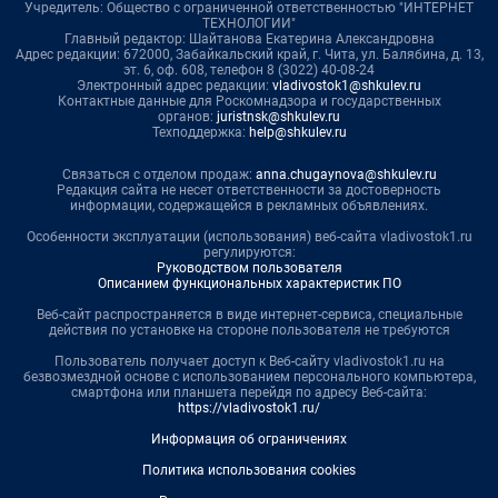
Учредитель: Общество с ограниченной ответственностью "ИНТЕРНЕТ
ТЕХНОЛОГИИ"
Главный редактор: Шайтанова Екатерина Александровна
Адрес редакции: 672000, Забайкальский край, г. Чита, ул. Балябина, д. 13,
эт. 6, оф. 608, телефон 8 (3022) 40-08-24
Электронный адрес редакции:
vladivostok1@shkulev.ru
Контактные данные для Роскомнадзора и государственных
органов:
juristnsk@shkulev.ru
Техподдержка:
help@shkulev.ru
Связаться с отделом продаж:
anna.chugaynova@shkulev.ru
Редакция сайта не несет ответственности за достоверность
информации, содержащейся в рекламных объявлениях.
Особенности эксплуатации (использования) веб-сайта vladivostok1.ru
регулируются:
Руководством пользователя
Описанием функциональных характеристик ПО
Веб-сайт распространяется в виде интернет-сервиса, специальные
действия по установке на стороне пользователя не требуются
Пользователь получает доступ к Веб-сайту vladivostok1.ru на
безвозмездной основе с использованием персонального компьютера,
смартфона или планшета перейдя по адресу Веб-сайта:
https://vladivostok1.ru/
Информация об ограничениях
Политика использования cookies