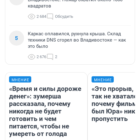
квадратов
2 684
Обсудить
Каркас оплавился, рухнула крыша. Склад
5
техники DNS сгорел во Владивостоке — как
это было
2 676
2
МНЕНИЕ
МНЕНИЕ
«Время и силы дороже
«Это прорыв, к
денег»: зумерша
так не хватало»
рассказала, почему
почему фильм 
никогда не будет
был Юра» ника
готовить и чем
пропустить
питается, чтобы не
умереть от голода