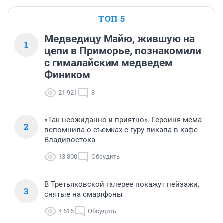
ТОП 5
Медведицу Майю, жившую на
1
цепи в Приморье, познакомили
с гималайским медведем
Фиником
21 921
8
«Так неожиданно и приятно». Героиня мема
2
вспомнила о съемках с гуру пикапа в кафе
Владивостока
13 800
Обсудить
В Третьяковской галерее покажут пейзажи,
3
снятые на смартфоны
4 616
Обсудить