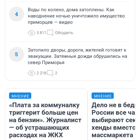
Воды по колено, дома затоплены. Как
4
наводнение ночью уничтожило имущество
приморцев — видео
3 811
Обсудить
Затопило дворы, дороги, жителей готовят к
5
эвакуации. Затяжные дожди обрушились на
север Приморья
2 218
2
МНЕНИЕ
МНЕНИЕ
«Плата за коммуналку
Дело не в бедн
триггерит больше цен
России все ча
на бензин». Журналист
выбирают секо
— об устрашающих
хенды вместо
расходах на ЖКХ
массмаркета —