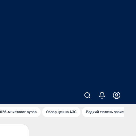
026-м: каталог вузов
Обзор цен на АЗС
Редкий тюлень завис над в