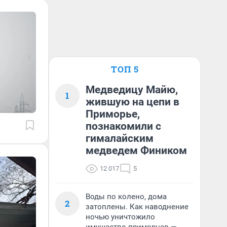
ТОП 5
Медведицу Майю,
1
жившую на цепи в
Приморье,
познакомили с
гималайским
медведем Фиником
12 017
5
Воды по колено, дома
2
затоплены. Как наводнение
ночью уничтожило