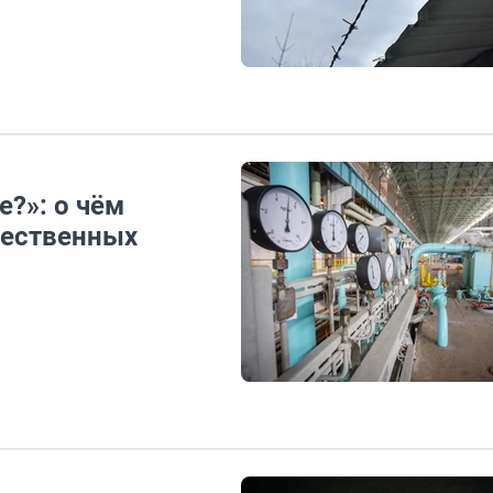
е?»: о чём
щественных