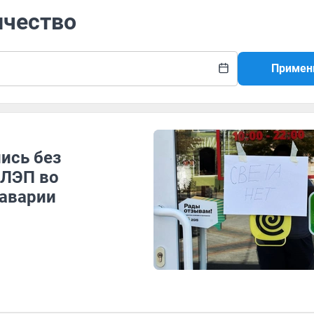
ичество
Примен
ись без
 ЛЭП во
 аварии