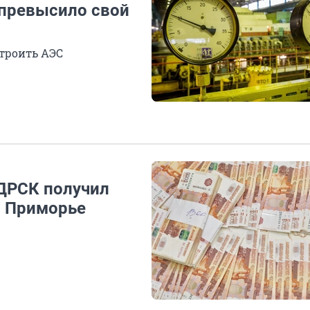
 превысило свой
строить АЭС
ДРСК получил
в Приморье