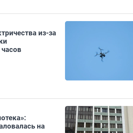
ктричества из-за
ки
 часов
отека»:
аловалась на