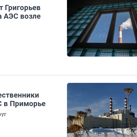
ат Григорьев
а АЭС возле
и
ественники
С в Приморье
руг