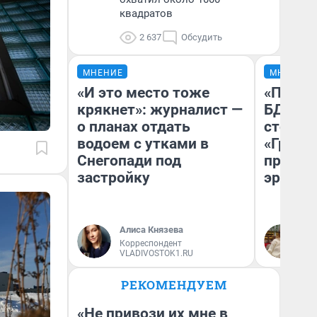
квадратов
2 637
Обсудить
МНЕНИЕ
МНЕНИЕ
«И это место тоже
«Попал
крякнет»: журналист —
БДСМ‑в
о планах отдать
стоп‑с
водоем с утками в
«Грозо
Снегопади под
превра
застройку
эротич
Алиса Князева
Ан
Корреспондент
VLADIVOSTOK1.RU
РЕКОМЕНДУЕМ
«Не привози их мне в