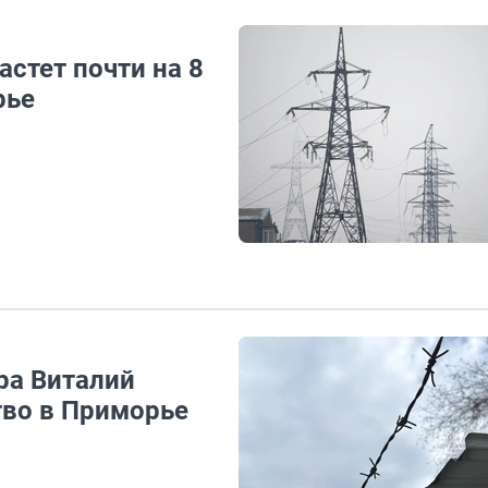
стет почти на 8
рье
ра Виталий
тво в Приморье