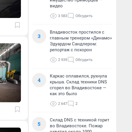
имущество приморцев —
видео
3 583
Обсудить
Владивосток простился с
3
главным тренером «Динамо»
Эдуардом Сандлером:
репортаж с похорон
2 939
Обсудить
Каркас оплавился, рухнула
4
крыша. Склад техники DNS
сгорел во Владивостоке —
как это было
2 647
2
Склад DNS с техникой горит
5
во Владивостоке. Пожар
охватил около 1000