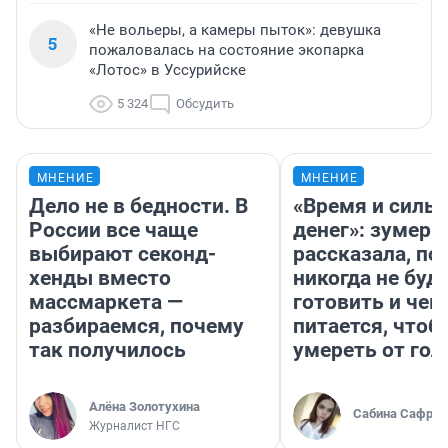
«Не вольеры, а камеры пыток»: девушка
5
пожаловалась на состояние экопарка
«Лотос» в Уссурийске
5 324
Обсудить
МНЕНИЕ
МНЕНИЕ
Дело не в бедности. В
«Время и силы
России все чаще
денег»: зумерш
выбирают секонд-
рассказала, по
хенды вместо
никогда не буд
массмаркета —
готовить и чем
разбираемся, почему
питается, чтоб
так получилось
умереть от гол
Алёна Золотухина
Сабина Сафрон
Журналист НГС