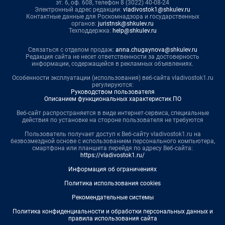
эт. 6, оф. 608, телефон 8 (3022) 40-08-24
Электронный адрес редакции:
vladivostok1@shkulev.ru
Контактные данные для Роскомнадзора и государственных
органов:
juristnsk@shkulev.ru
Техподдержка:
help@shkulev.ru
Связаться с отделом продаж:
anna.chugaynova@shkulev.ru
Редакция сайта не несет ответственности за достоверность
информации, содержащейся в рекламных объявлениях.
Особенности эксплуатации (использования) веб-сайта vladivostok1.ru
регулируются:
Руководством пользователя
Описанием функциональных характеристик ПО
Веб-сайт распространяется в виде интернет-сервиса, специальные
действия по установке на стороне пользователя не требуются
Пользователь получает доступ к Веб-сайту vladivostok1.ru на
безвозмездной основе с использованием персонального компьютера,
смартфона или планшета перейдя по адресу Веб-сайта:
https://vladivostok1.ru/
Информация об ограничениях
Политика использования cookies
Рекомендательные системы
Политика конфиденциальности и обработки персональных данных и
правила использования сайта