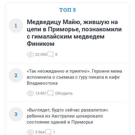
ТОП 5
Медведицу Майю, жившую на
1
цепи в Приморье, познакомили
с гималайским медведем
Фиником
22 054
8
«Так неожиданно и приятно». Героиня мема
2
вспомнила о съемках с гуру пикапа в кафе
Владивостока
13 851
Обсудить
«Выглядит, будто сейчас развалится»:
3
ребенка из Австралии шокировало
состояние зданий в Приморье
5 964
1