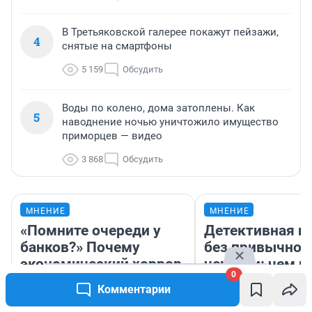
В Третьяковской галерее покажут пейзажи,
4
снятые на смартфоны
5 159
Обсудить
Воды по колено, дома затоплены. Как
5
наводнение ночью уничтожило имущество
приморцев — видео
3 868
Обсудить
МНЕНИЕ
МНЕНИЕ
«Помните очереди у
Детективная и
банков?» Почему
без привычной
экономический хоррор
чернухи: чем п
0
90-х может
новый российс
Комментарии
повториться в 2026-м
сериал «Когда 