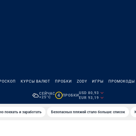
РОСКОП
КУРСЫ ВАЛЮТ
ПРОБКИ
ZODY
ИГРЫ
ПРОМОКОДЫ
USD 80,93
СЕЙЧАС
4
ПРОБКИ
+25°C
EUR 93,19
но поехать и заработать
Безопасных пляжей стало больше: список