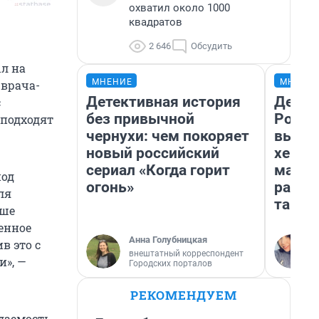
охватил около 1000
квадратов
2 646
Обсудить
ыл на
МНЕНИЕ
МНЕНИ
 врача-
Детективная история
Дело н
с
без привычной
Росси
 подходят
чернухи: чем покоряет
выбир
новый российский
хенды
сериал «Когда горит
массм
под
огонь»
разби
ля
так п
ьше
енное
Анна Голубницкая
в это с
внештатный корреспондент
и», —
Городских порталов
РЕКОМЕНДУЕМ
даемость