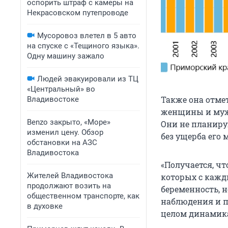
оспорить штраф с камеры на
Некрасовском путепроводе
Мусоровоз влетел в 5 авто
на спуске с «Тещиного языка».
Одну машину зажало
Людей эвакуировали из ТЦ
«Центральный» во
Также она отме
Владивостоке
женщины и мужч
Benzo закрыто, «Море»
Они не планирую
изменил цену. Обзор
без ущерба его
обстановки на АЗС
Владивостока
«Получается, чт
Жителей Владивостока
которых с кажды
продолжают возить на
беременность, н
общественном транспорте, как
наблюдения и п
в духовке
целом динамика