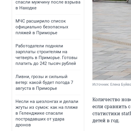
спасли мужчину после взрыва
в Находке
МЧС расширило список
официально безопасных
пляжей в Приморье
Работодатели подняли
зарплаты строителям на
четверть в Приморье. Готовы
платить до 242 тысяч рублей
Ливни, грозы и сильный
ветер: какой будет погода 7
Источник: 
Елена Буйв
августа в Приморье
Количество ново
Несли на шезлонгах и делали
если сравнить с
жгуты из сумок: как на пляже
статистики stat
в Геленджике спасали
пострадавших от удара
детей в год.
дронов