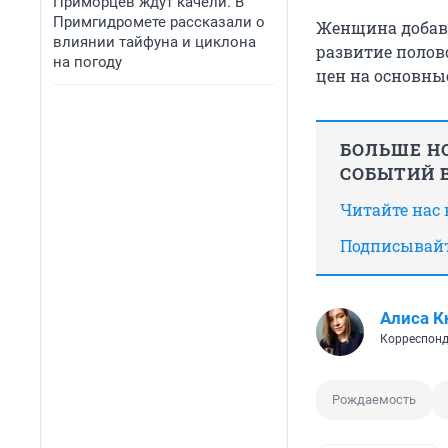
Приморцев ждут качели. В
Примгидромете рассказали о
Женщина добави
влиянии тайфуна и циклона
развитие полов
на погоду
цен на основны
БОЛЬШЕ НО
СОБЫТИЙ В
Читайте нас
Подписывайт
Алиса К
Корреспонд
Рождаемость