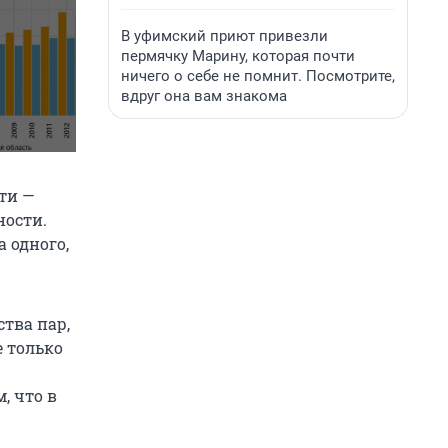
В уфимский приют привезли
пермячку Марину, которая почти
ничего о себе не помнит. Посмотрите,
вдруг она вам знакома
ти —
ности.
 одного,
ства пар,
е только
, что в