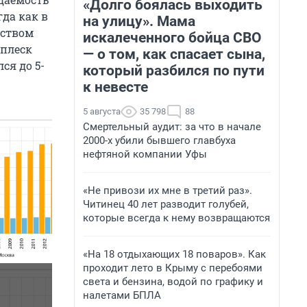
«Долго боялась выходить
гда как в
на улицу». Мама
еством
искалеченного бойца СВО
сплеск
— о том, как спасает сына,
ся до 5-
который разбился по пути
к невесте
5 августа
35 798
88
Смертельный аудит: за что в начале
2000-х убили бывшего главбуха
нефтяной компании Уфы
«Не привози их мне в третий раз».
Читинец 40 лет разводит голубей,
которые всегда к нему возвращаются
«На 18 отдыхающих 18 поваров». Как
проходит лето в Крыму с перебоями
света и бензина, водой по графику и
налетами БПЛА