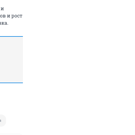
 и
ов и рост
вка.
а