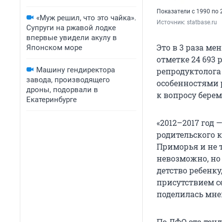
Показатели с 1990 по 
«Муж решил, что это чайка».
Источник: 
statbase.ru
Супруги на ржавой лодке
впервые увидели акулу в
Это в 3 раза ме
Японском море
отметке 24 693 р
Машину гендиректора
репродуктолога
завода, производящего
особенностями 
дроны, подорвали в
к вопросу бере
Екатеринбурге
«2012–2017 год
родительского 
Приморья и не т
невозможно, но
детство ребенку
присутствием се
поделилась мне
По ДФО эта тен