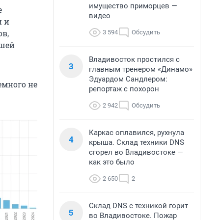
имущество приморцев —
е
видео
и и
ов,
3 594
Обсудить
ышей
Владивосток простился с
3
главным тренером «Динамо»
Эдуардом Сандлером:
немного не
репортаж с похорон
2 942
Обсудить
Каркас оплавился, рухнула
4
крыша. Склад техники DNS
сгорел во Владивостоке —
как это было
2 650
2
Склад DNS с техникой горит
5
во Владивостоке. Пожар