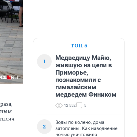
ТОП 5
Медведицу Майю,
1
жившую на цепи в
Приморье,
познакомили с
гималайским
медведем Фиником
раза,
12 552
5
анным
 тысяч
Воды по колено, дома
2
затоплены. Как наводнение
ночью уничтожило