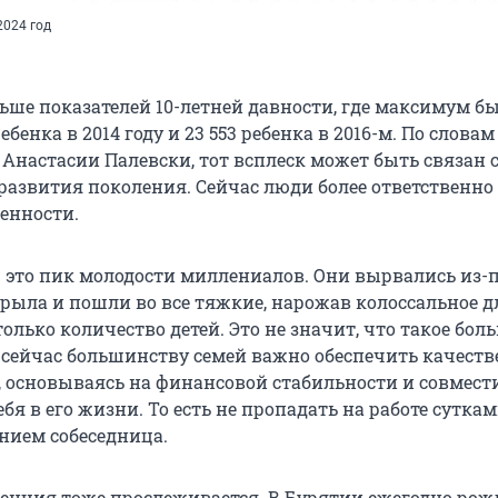
2024 год
ньше показателей 10-летней давности, где максимум б
ебенка в 2014 году и 23 553 ребенка в 2016-м. По словам
 Анастасии Палевски, тот всплеск может быть связан 
развития поколения. Сейчас люди более ответственно
менности.
 — это пик молодости миллениалов. Они вырвались из-
крыла и пошли во все тяжкие, нарожав колоссальное д
олько количество детей. Это не значит, что такое бол
 сейчас большинству семей важно обеспечить качеств
, основываясь на финансовой стабильности и совмести
бя в его жизни. То есть не пропадать на работе суткам
нием собеседница.
денция тоже прослеживается. В Бурятии ежегодно рож