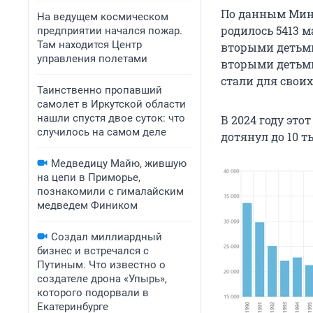
По данным Минз
На ведущем космическом
родилось 5413 
предприятии начался пожар.
Там находится Центр
вторыми детьми
управления полетами
вторыми детьми 
стали для свои
Таинственно пропавший
самолет в Иркутской области
нашли спустя двое суток: что
В 2024 году этот
случилось на самом деле
дотянул до 10 т
Медведицу Майю, жившую
на цепи в Приморье,
познакомили с гималайским
медведем Фиником
Создал миллиардный
бизнес и встречался с
Путиным. Что известно о
создателе дрона «Упырь»,
которого подорвали в
Екатеринбурге