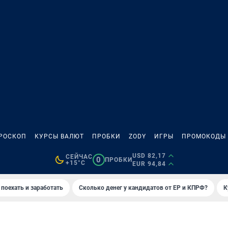
РОСКОП
КУРСЫ ВАЛЮТ
ПРОБКИ
ZODY
ИГРЫ
ПРОМОКОДЫ
USD 82,17
СЕЙЧАС
0
ПРОБКИ
+15°C
EUR 94,84
 поехать и заработать
Сколько денег у кандидатов от ЕР и КПРФ?
К