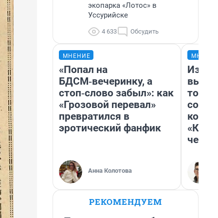
экопарка «Лотос» в
Уссурийске
4 633
Обсудить
МНЕНИЕ
МНЕНИ
«Попал на
Измен
БДСМ‑вечеринку, а
вычер
стоп‑слово забыл»: как
торти
«Грозовой перевал»
согре
превратился в
комед
эротический фанфик
«Комм
честн
Анна Колотова
РЕКОМЕНДУЕМ