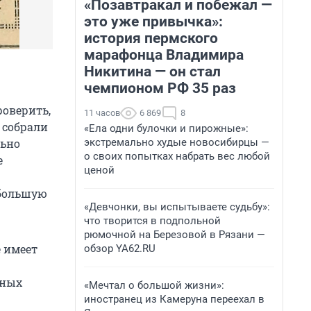
«Позавтракал и побежал —
это уже привычка»:
история пермского
марафонца Владимира
Никитина — он стал
чемпионом РФ 35 раз
роверить,
11 часов
6 869
8
 собрали
«Ела одни булочки и пирожные»:
экстремально худые новосибирцы —
льно
о своих попытках набрать вес любой
е
ценой
 большую
«Девчонки, вы испытываете судьбу»:
что творится в подпольной
рюмочной на Березовой в Рязани —
е имеет
обзор YA62.RU
вных
«Мечтал о большой жизни»:
иностранец из Камеруна переехал в