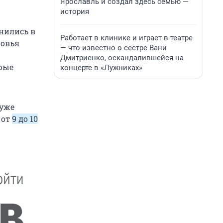
Ярославль и создал здесь семью —
история
нились в
Работает в клинике и играет в театре
ровья
— что известно о сестре Вани
Дмитриенко, оскандалившейся на
рые
концерте в «Лужниках»
 уже
 от
9 до 10