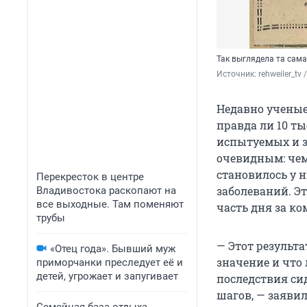
Так выглядела та сама
Источник: 
rehweiler_tv
Недавно ученые
правда ли 10 ты
испытуемых и з
очевидным: чем
становилось у 
Перекресток в центре
заболеваний. Э
Владивостока раскопают на
все выходные. Там поменяют
часть дня за к
трубы
— Этот результ
«Отец года». Бывший муж
значение и что
приморчанки преследует её и
детей, угрожает и запугивает
последствия си
шагов, — заяви