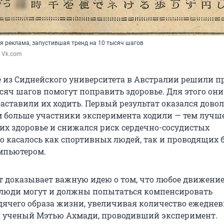
я реклама, запустившая тренд на 10 тысяч шагов
 / Vk.com
 из Сиднейского университета в Австралии решили п
сяч шагов помогут поправить здоровье. Для этого они
аставили их ходить. Первый результат оказался дово
 больше участники эксперимента ходили — тем лучш
них здоровье и снижался риск сердечно-сосудистых
то касалось как спортивных людей, так и проводящих
омпьютером.
ат доказывает важную идею о том, что любое движени
 люди могут и должны попытаться компенсировать
дячего образа жизни, увеличивая количество ежедне
л ученый Мэтью Ахмади, проводивший эксперимент.