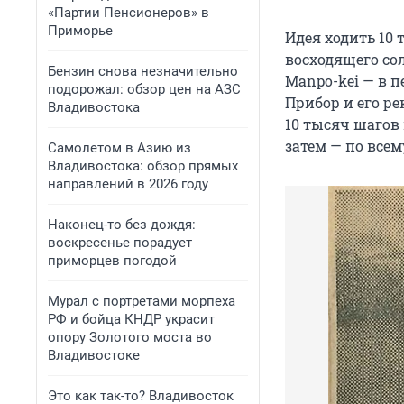
«Партии Пенсионеров» в
Приморье
Идея ходить 10 
восходящего со
Бензин снова незначительно
Manpo-kei — в п
подорожал: обзор цен на АЗС
Прибор и его р
Владивостока
10 тысяч шагов
затем — по всем
Самолетом в Азию из
Владивостока: обзор прямых
направлений в 2026 году
Наконец-то без дождя:
воскресенье порадует
приморцев погодой
Мурал с портретами морпеха
РФ и бойца КНДР украсит
опору Золотого моста во
Владивостоке
Это как так-то? Владивосток