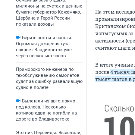
Семейная база отдыха,
миллионы на счетах и ценные
На этом исследо
бумаги: губернатор Кожемяко,
Щербина и Герой России
проанализирова
показали доходы
Британском био
испытуемых за 
Берите зонты и сапоги.
активности (ср
Огромная дождевая туча
считают шаги и 
накроет Владивосток уже
через несколько часов
В итоге ученые
Приморского инженера по
после
4 тысяч 
техобслуживанию самолетов
тысяч шагов в 
судят за ошибку, развалившую
судно в полете
Вылетели из авто прямо
под колеса. Несколько
котиков едва не погибли на
дороге во Владивостоке
Это пик Персеиды. Выяснили,