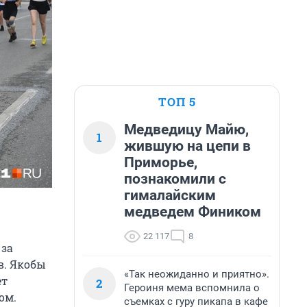
ТОП 5
Медведицу Майю,
1
жившую на цепи в
Приморье,
познакомили с
гималайским
медведем Фиником
22 117
8
 за
в. Якобы
«Так неожиданно и приятно».
ет
2
Героиня мема вспомнила о
ом.
съемках с гуру пикапа в кафе