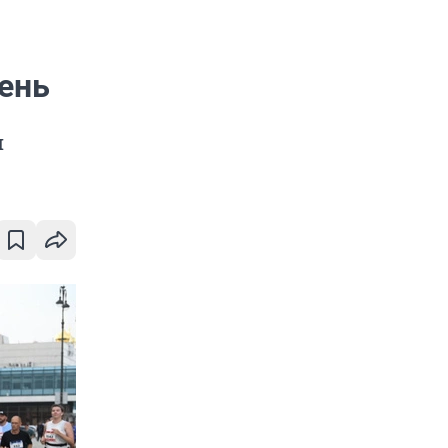
день
и