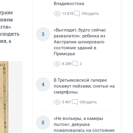
Владивостока
тране
13 878
Обсудить
анием
гов».
«Выглядит, будто сейчас
3
роходить
развалится»: ребенка из
ии, а
Австралии шокировало
состояние зданий в
Приморье
8 289
2
В Третьяковской галерее
4
покажут пейзажи, снятые на
смартфоны
5 401
Обсудить
«Не вольеры, а камеры
5
пыток»: девушка
пожаловалась на состояние