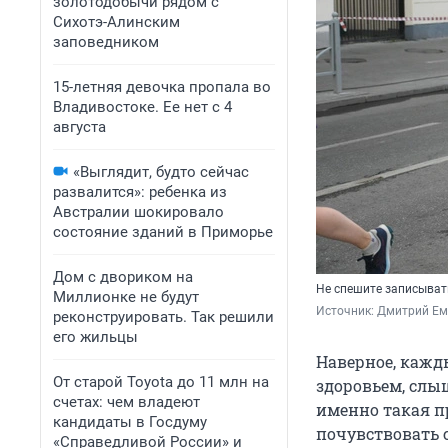
золотодобычи рядом с
Сихотэ-Алинским
заповедником
15-летняя девочка пропала во
Владивостоке. Ее нет с 4
августа
«Выглядит, будто сейчас
развалится»: ребенка из
Австралии шокировало
состояние зданий в Приморье
Дом с двориком на
Не спешите записыват
Миллионке не будут
Источник: 
Дмитрий Ем
реконструировать. Так решили
его жильцы
Наверное, кажды
От старой Toyota до 11 млн на
здоровьем, слыш
счетах: чем владеют
именно такая п
кандидаты в Госдуму
почувствовать с
«Справедливой России» и