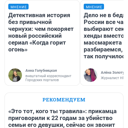
МНЕНИЕ
МНЕНИЕ
Детективная история
Дело не в бедн
без привычной
России все ча
чернухи: чем покоряет
выбирают секо
новый российский
хенды вместо
сериал «Когда горит
массмаркета —
огонь»
разбираемся, 
так получилос
Анна Голубницкая
Алёна Золотух
внештатный корреспондент
Журналист НГС
Городских порталов
РЕКОМЕНДУЕМ
«Это тот, кого ты травила»: прикамца
приговорили к 22 годам за убийство
семьи его девушки, сейчас он звонит