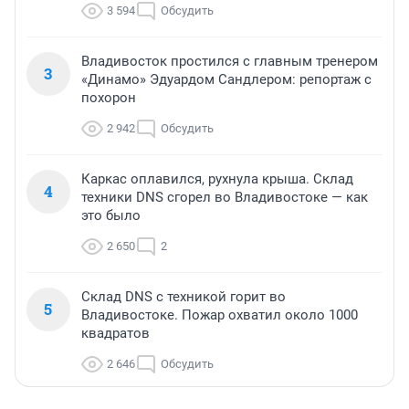
3 594
Обсудить
Владивосток простился с главным тренером
3
«Динамо» Эдуардом Сандлером: репортаж с
похорон
2 942
Обсудить
Каркас оплавился, рухнула крыша. Склад
4
техники DNS сгорел во Владивостоке — как
это было
2 650
2
Склад DNS с техникой горит во
5
Владивостоке. Пожар охватил около 1000
квадратов
2 646
Обсудить