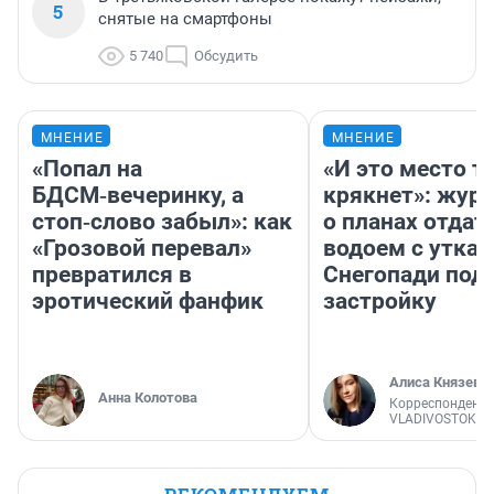
5
снятые на смартфоны
5 740
Обсудить
МНЕНИЕ
МНЕНИЕ
«Попал на
«И это место т
БДСМ‑вечеринку, а
крякнет»: жур
стоп‑слово забыл»: как
о планах отдат
«Грозовой перевал»
водоем с уткам
превратился в
Снегопади под
эротический фанфик
застройку
Алиса Князева
Анна Колотова
Корреспондент
VLADIVOSTOK1.