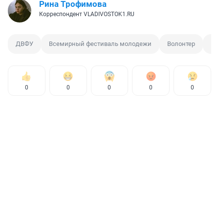
Рина Трофимова
Корреспондент VLADIVOSTOK1.RU
ДВФУ
Всемирный фестиваль молодежи
Волонтер
Ме
0
0
0
0
0