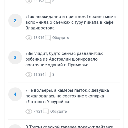
22 193
8
«Так неожиданно и приятно». Героиня мема
2
вспомнила о съемках с гуру пикапа в кафе
Владивостока
13 916
Обсудить
«Выглядит, будто сейчас развалится»:
3
ребенка из Австралии шокировало
состояние зданий в Приморье
11 384
3
«Не вольеры, а камеры пыток»: девушка
4
пожаловалась на состояние экопарка
«Лотос» в Уссурийске
7 921
Обсудить
В Третьяковской галерее покажут пейзажи,