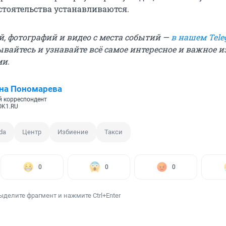
стоятельства устанавливаются.
й, фотографий и видео с места событий —
в нашем Tele
ывайтесь и узнавайте всё самое интересное и важное 
ми.
на Пономарева
 корреспондент
OK1.RU
da
Центр
Избиение
Такси
0
0
0
ыделите фрагмент и нажмите Ctrl+Enter