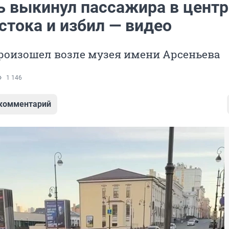
ь выкинул пассажира в центр
стока и избил — видео
роизошел возле музея имени Арсеньева
1 146
 комментарий