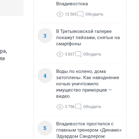
Владивостока
12 565
Обсудить
В Третьяковской галерее
3
покажут пейзажи, снятые на
смартфоны
ра,
3 837
Обсудить
ле
Воды по колено, дома
4
затоплены. Как наводнение
ночью уничтожило
имущество приморцев —
видео
3 756
Обсудить
Владивосток простился с
5
главным тренером «Динамо»
Эдуардом Сандлером: