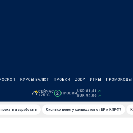
РОСКОП
КУРСЫ ВАЛЮТ
ПРОБКИ
ZODY
ИГРЫ
ПРОМОКОДЫ
USD 81,41
СЕЙЧАС
2
ПРОБКИ
+25°C
EUR 94,06
 поехать и заработать
Сколько денег у кандидатов от ЕР и КПРФ?
К