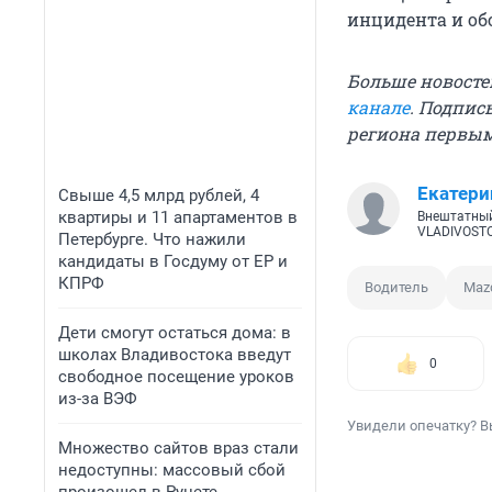
инцидента и об
Больше новосте
канале
. Подпис
региона первы
Екатери
Свыше 4,5 млрд рублей, 4
квартиры и 11 апартаментов в
Внештатный
VLADIVOST
Петербурге. Что нажили
кандидаты в Госдуму от ЕР и
КПРФ
Водитель
Maz
Дети смогут остаться дома: в
школах Владивостока введут
0
свободное посещение уроков
из-за ВЭФ
Увидели опечатку? В
Множество сайтов враз стали
недоступны: массовый сбой