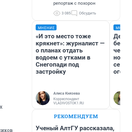
репортаж с похорон
3 085
Обсудить
МНЕНИЕ
МНЕНИ
«И это место тоже
Детек
крякнет»: журналист —
без п
о планах отдать
черну
водоем с утками в
новый
Снегопади под
сериа
застройку
огонь
Алиса Князева
Корреспондент
VLADIVOSTOK1.RU
х
РЕКОМЕНДУЕМ
Ученый АлтГУ рассказала,
ников