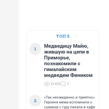
ТОП 5
Медведицу Майю,
1
жившую на цепи в
Приморье,
познакомили с
гималайским
медведем Фиником
21 673
7
«Так неожиданно и приятно».
2
Героиня мема вспомнила о
съемках с гуру пикапа в кафе