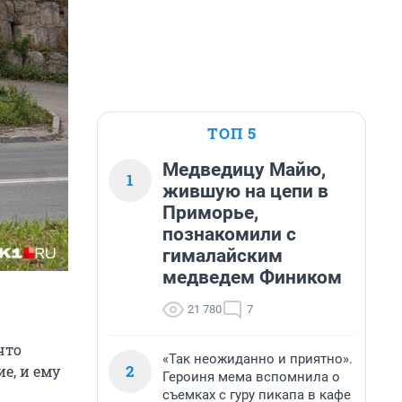
ТОП 5
Медведицу Майю,
1
жившую на цепи в
Приморье,
познакомили с
гималайским
медведем Фиником
21 780
7
что
«Так неожиданно и приятно».
2
е, и ему
Героиня мема вспомнила о
съемках с гуру пикапа в кафе