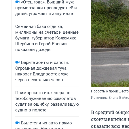
«Отец года». Бывший муж
приморчанки преследует её и
детей, угрожает и запугивает
Семейная база отдыха,
миллионы на счетах и ценные
бумаги: губернатор Кожемяко,
Щербина и Герой России
показали доходы
Берите зонты и сапоги.
Огромная дождевая туча
накроет Владивосток уже
через несколько часов
Новость о происшеств
Приморского инженера по
Источник: 
Елена Буйв
техобслуживанию самолетов
судят за ошибку, развалившую
судно в полете
В средней общео
скончавшийся н
Вылетели из авто прямо
оказали всю не
под колеса. Несколько