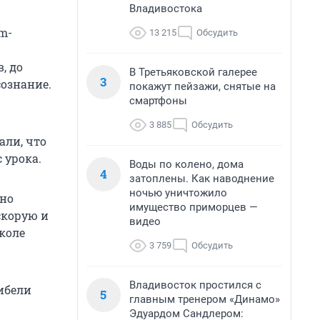
Владивостока
m-
13 215
Обсудить
, до
В Третьяковской галерее
3
сознание.
покажут пейзажи, снятые на
смартфоны
3 885
Обсудить
али, что
 урока.
Воды по колено, дома
4
затоплены. Как наводнение
ночью уничтожило
сно
имущество приморцев —
скорую и
видео
школе
3 759
Обсудить
Владивосток простился с
ибели
5
главным тренером «Динамо»
Эдуардом Сандлером: