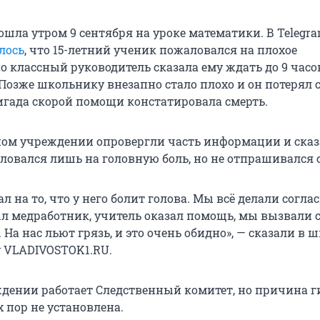
шла утром 9 сентября на уроке математики. В Telegra
лось
, что 15-летний ученик пожаловался на плохое
о классный руководитель сказала ему ждать до 9 часов
 Позже школьнику внезапно стало плохо и он потерял 
гада скорой помощи констатировала смерть.
ном учреждении опровергли часть информации и сказ
овался лишь на головную боль, но не отпрашивался с
ал на то, что у него болит голова. Мы всё делали согла
л медработник, учитель оказал помощь, мы вызвали 
На нас льют грязь, и это очень обидно», — сказали в 
 VLADIVOSTOK1.RU.
ждении работает Следственный комитет, но причина г
 пор не установлена.