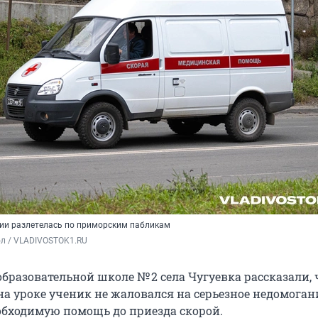
ии разлетелась по приморским пабликам
ол / VLADIVOSTOK1.RU
бразовательной школе № 2 села Чугуевка рассказали, 
а уроке ученик не жаловался на серьезное недомогани
обходимую помощь до приезда скорой.