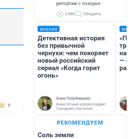
репортаж с похорон
3 086
Обсудить
МНЕНИЕ
МНЕНИ
Детективная история
«Плат
без привычной
тригг
чернухи: чем покоряет
на бе
новый российский
— об 
сериал «Когда горит
расхо
огонь»
Анна Голубницкая
внештатный корреспондент
0
Городских порталов
РЕКОМЕНДУЕМ
Соль земли