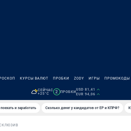
РОСКОП
КУРСЫ ВАЛЮТ
ПРОБКИ
ZODY
ИГРЫ
ПРОМОКОДЫ
USD 81,41
СЕЙЧАС
2
ПРОБКИ
+25°C
EUR 94,06
 поехать и заработать
Сколько денег у кандидатов от ЕР и КПРФ?
К
СКЛЮЗИВ