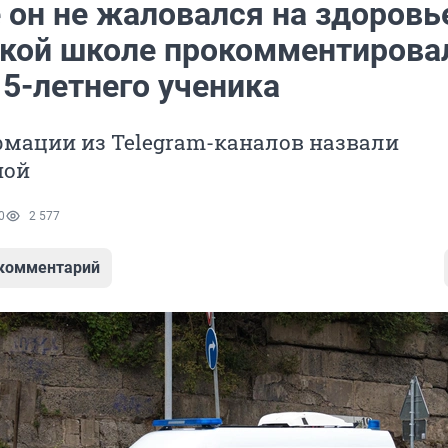
он не жаловался на здоровье
кой школе прокомментирова
5-летнего ученика
рмации из Telegram-каналов назвали
ной
0
2 577
 комментарий