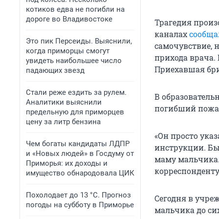
котиков едва не погибли на
дороге во Владивостоке
Трагедия произо
каналах
сообща
Это пик Персеиды. Выяснили,
самочувствие, н
когда приморцы смогут
прихода врача.
увидеть наибольшее число
Приехавшая бри
падающих звезд
Стали реже ездить за рулем.
В образователь
Аналитики выяснили
погибший пожал
предельную для приморцев
цену за литр бензина
«Он просто указ
Чем богаты кандидаты ЛДПР
инструкции. Бы
и «Новых людей» в Госдуму от
маму мальчика. 
Приморья: их доходы и
корреспонденту
имущество обнародовала ЦИК
Похолодает до 13 °C. Прогноз
Сегодня в учре
погоды на субботу в Приморье
мальчика до сих