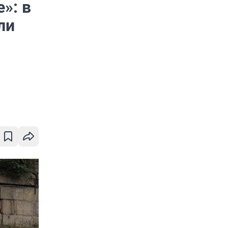
»: в
ли