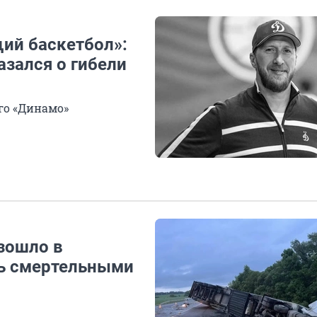
ий баскетбол»:
зался о гибели
го «Динамо»
зошло в
сь смертельными