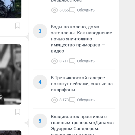
Владивостока
6 055
Обсудить
Воды по колено, дома
3
затоплены. Как наводнение
ночью уничтожило
имущество приморцев —
видео
3 711
Обсудить
В Третьяковской галерее
4
покажут пейзажи, снятые на
смартфоны
3 173
Обсудить
Владивосток простился с
5
главным тренером «Динамо»
Эдуардом Сандлером:
репортаж с похорон