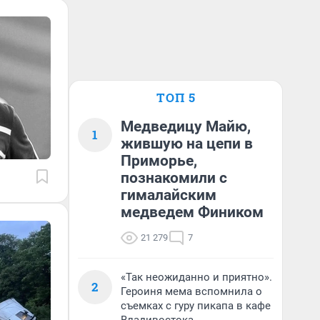
ТОП 5
Медведицу Майю,
1
жившую на цепи в
Приморье,
познакомили с
гималайским
медведем Фиником
21 279
7
«Так неожиданно и приятно».
2
Героиня мема вспомнила о
съемках с гуру пикапа в кафе