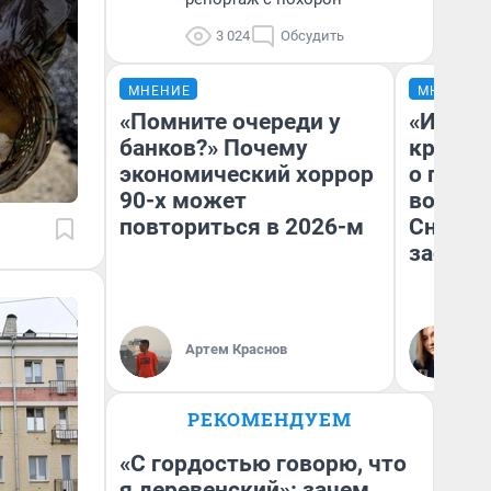
3 024
Обсудить
МНЕНИЕ
МНЕНИЕ
«Помните очереди у
«И это
банков?» Почему
крякне
экономический хоррор
о плана
90-х может
водоем
повториться в 2026-м
Снегоп
застро
Ал
Артем Краснов
Ко
VL
РЕКОМЕНДУЕМ
«С гордостью говорю, что
я деревенский»: зачем