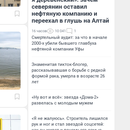
северянин оставил
нефтяную компанию и
переехал в глушь на Алтай
16 часов
10 041
1
Смертельный аудит: за что в начале
2000-х убили бывшего главбуха
нефтяной компании Уфы
Знаменитая тикток-блогер,
рассказывавшая о борьбе с редкой
формой рака, умерла в возрасте 26
лет
«Ну вот и всё»: звезда «Дома-2»
развелась с молодым мужем
«Я не жалуюсь». Строитель лишился
рук и ног и стал звездой соцсетей: