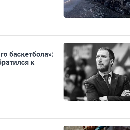
го баскетбола»:
братился к