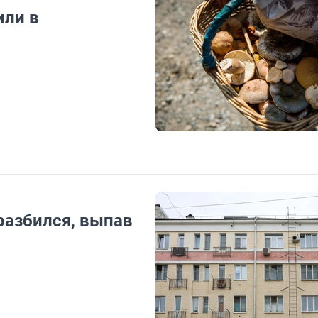
или в
разбился, выпав