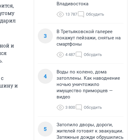
Владивостока
ится,
ругому
13 787
Обсудить
ударил
В Третьяковской галерее
3
покажут пейзажи, снятые на
смартфоны
иной и
лся
4 487
Обсудить
.
Воды по колено, дома
4
 с
затоплены. Как наводнение
ночью уничтожило
ашину и
имущество приморцев —
видео
3 800
Обсудить
Затопило дворы, дороги,
5
жителей готовят к эвакуации.
Затяжные дожди обрушились