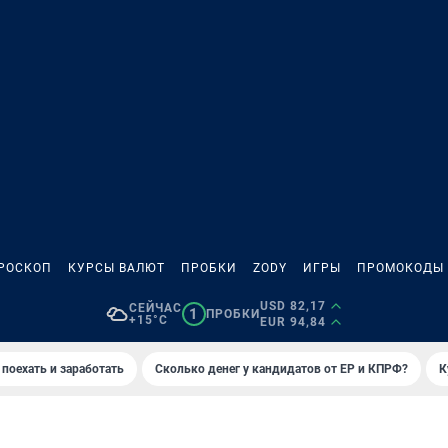
РОСКОП
КУРСЫ ВАЛЮТ
ПРОБКИ
ZODY
ИГРЫ
ПРОМОКОДЫ
USD 82,17
СЕЙЧАС
1
ПРОБКИ
+15°C
EUR 94,84
 поехать и заработать
Сколько денег у кандидатов от ЕР и КПРФ?
К