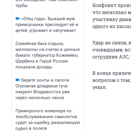
Конфликт произ
трубы
что несколько 
«Отец года». Бывший муж
участнику движе
приморчанки преследует её и
одного из пасс
детей, угрожает и запугивает
Удар не сняли,
Семейная база отдыха,
очевидцами, вс
миллионы на счетах и ценные
бумаги: губернатор Кожемяко,
сотрудник АЗС,
Щербина и Герой России
показали доходы
В конце прилет
вопросом о том,
Берите зонты и сапоги.
Огромная дождевая туча
уехал.
накроет Владивосток уже
через несколько часов
Приморского инженера по
техобслуживанию самолетов
судят за ошибку, развалившую
судно в полете