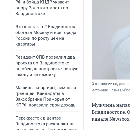
РФ и бойца КНДР украсит
опору Золотого моста во
Владивостоке
Это как так-то? Владивосток
обогнал Москву и все города
России по росту цен на
квартиры
Резидент СПВ провалил два
проекта во Владивостоке —
он обещал построить частную
школу и автомойку
О состоянии подростк
Машины, квартиры, земля за
Источник: 
Елена Буйв
границей. Кандидаты в
Заксобрание Приморья от
Мужчина напал 
КПРФ показали свои доходы
Владивостоке. О
Перекресток в центре
канале Newsbox
Владивостока раскопают на
все выходные. Там поменяют