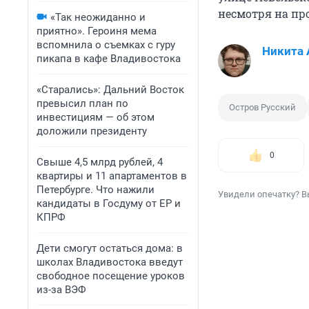
несмотря на пр
«Так неожиданно и
приятно». Героиня мема
вспомнила о съемках с гуру
Никита 
пикапа в кафе Владивостока
«Старались»: Дальний Восток
превысил план по
Остров Русский
инвестициям — об этом
доложили президенту
0
Свыше 4,5 млрд рублей, 4
квартиры и 11 апартаментов в
Петербурге. Что нажили
Увидели опечатку? В
кандидаты в Госдуму от ЕР и
КПРФ
Дети смогут остаться дома: в
школах Владивостока введут
свободное посещение уроков
из-за ВЭФ