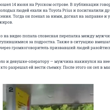
ошел 14 июня на Русском острове. В публикации говор
молодых людей ехали на Toyota Prius и посигналили д
ния. Тогда он поехал за ними, догнал на заправке и 
ажиров.
 но на видео попала словесная перепалка между мужч
тупившимися за подростка. Также в ситуацию вмеша
 через громкоговоритель призвавший людей разойтись
ело и девушке-оператору — мужчина накинулся на нее
 кто разрешал ей вести съемку. После этого он сел в м