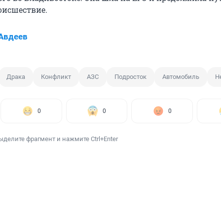
оисшествие.
Авдеев
Драка
Конфликт
АЗС
Подросток
Автомобиль
Н
0
0
0
ыделите фрагмент и нажмите Ctrl+Enter