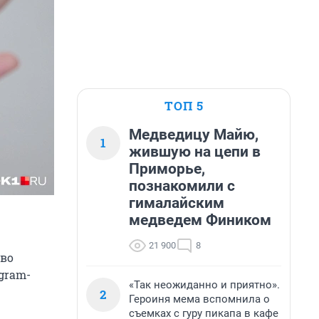
ТОП 5
Медведицу Майю,
1
жившую на цепи в
Приморье,
познакомили с
гималайским
медведем Фиником
21 900
8
 во
gram-
«Так неожиданно и приятно».
2
Героиня мема вспомнила о
съемках с гуру пикапа в кафе