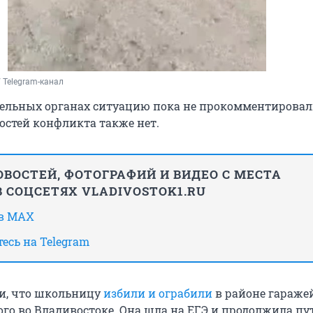
 Telegram-канал
ельных органах ситуацию пока не прокомментировал
остей конфликта также нет.
ВОСТЕЙ, ФОТОГРАФИЙ И ВИДЕО С МЕСТА
 СОЦСЕТЯХ VLADIVOSTOK1.RU
 в MAX
есь на Telegram
и, что школьницу
избили и ограбили
в районе гараже
го во Владивостоке. Она шла на ЕГЭ и продолжила пут