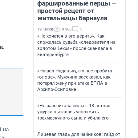
фаршированные перцы —
простой рецепт от
жительницы Барнаула
19 часов
9 368
5
«Не хочется в это верить». Как
сложилась судьба «следователя на
и.
золотом Lexus» после скандала в
Екатеринбурге
«Нашел Наденьку, а у нее пробита
голова». Мужчина рассказал, как
потерял жену при атаке БПЛА в
Архипо-Осиповке
«Не рассчитала силы»: 18-летняя
ужурка пыталась успокоить
трехмесячного сына и убила его
й на
Лицевая гладь для чайников: гайд от
ь,