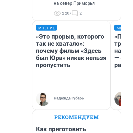
на север Приморья
2 207
2
МНЕНИЕ
МНЕНИ
«Это прорыв, которого
«Плат
так не хватало»:
тригг
почему фильм «Здесь
на бе
был Юра» никак нельзя
— об 
пропустить
расхо
Надежда Губарь
РЕКОМЕНДУЕМ
Как приготовить