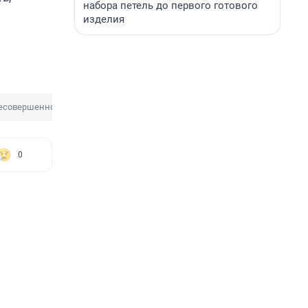
набора петель до первого готового
изделия
есовершеннолетние
0