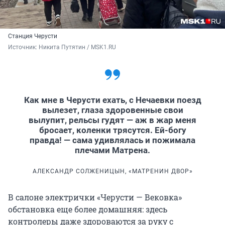
Станция Черусти
Источник: 
Никита Путятин / MSK1.RU
Как мне в Черусти ехать, с Нечаевки поезд
вылезет, глаза здоровенные свои
вылупит, рельсы гудят — аж в жар меня
бросает, коленки трясутся. Ей-богу
правда! — сама удивлялась и пожимала
плечами Матрена.
АЛЕКСАНДР СОЛЖЕНИЦЫН, «МАТРЕНИН ДВОР»
В салоне электрички «Черусти — Вековка»
обстановка еще более домашняя: здесь
контролеры даже здороваются за руку с