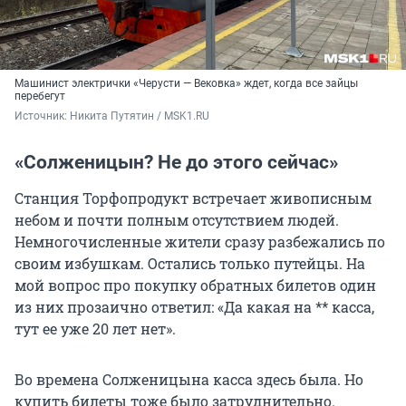
Машинист электрички «Черусти — Вековка» ждет, когда все зайцы
перебегут
Источник: 
Никита Путятин / MSK1.RU
«Солженицын? Не до этого сейчас»
Станция Торфопродукт встречает живописным
небом и почти полным отсутствием людей.
Немногочисленные жители сразу разбежались по
своим избушкам. Остались только путейцы. На
мой вопрос про покупку обратных билетов один
из них прозаично ответил: «Да какая на ** касса,
тут ее уже 20 лет нет».
Во времена Солженицына касса здесь была. Но
купить билеты тоже было затруднительно.