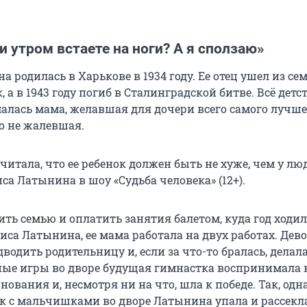
и утром встаете на ноги? А я сползаю»
 родилась в Харькове в 1934 году. Ее отец ушел из сем
, а в 1943 году погиб в Сталинградской битве. Всё детс
алась мама, желавшая для дочери всего самого лучше
о не жалевшая.
читала, что ее ребенок должен быть не хуже, чем у лю
са Латынина в шоу «Судьба человека» (12+).
ть семью и оплатить занятия балетом, куда год ходи
иса Латынина, ее мама работала на двух работах. Дев
дводить родительницу и, если за что-то бралась, делала
ные игры во дворе будущая гимнастка воспринимала 
нования и, несмотря ни на что, шла к победе. Так, од
к с мальчишками во дворе Латынина упала и рассекла