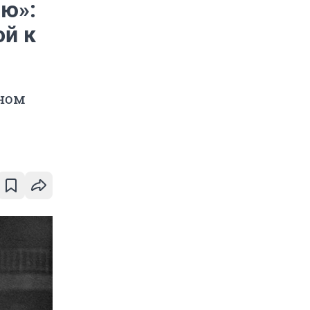
аю»:
ой к
нном