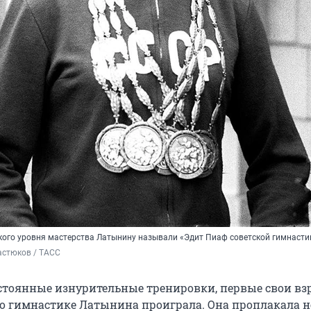
окого уровня мастерства Латынину называли «Эдит Пиаф советской гимнасти
астюков / ТАСС
стоянные изнурительные тренировки, первые свои вз
о гимнастике Латынина проиграла. Она проплакала н