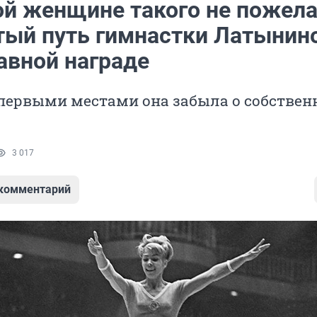
ой женщине такого не пожел
тый путь гимнастки Латынин
авной награде
 первыми местами она забыла о собстве
3 017
 комментарий