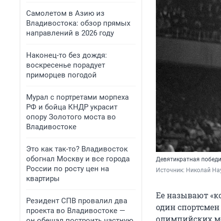
Самолетом в Азию из
Владивостока: обзор прямых
направлений в 2026 году
Наконец-то без дождя:
воскресенье порадует
приморцев погодой
Мурал с портретами морпеха
РФ и бойца КНДР украсит
опору Золотого моста во
Владивостоке
Это как так-то? Владивосток
обогнал Москву и все города
Девятикратная победи
России по росту цен на
Источник: 
Николай На
квартиры
Ее называют «к
Резидент СПВ провалил два
один спортсмен
проекта во Владивостоке —
олимпийских мед
он обещал построить частную