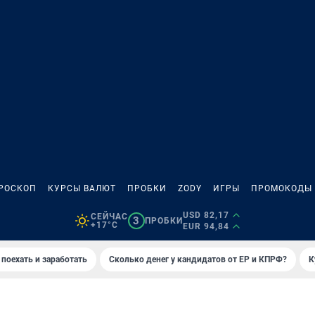
РОСКОП
КУРСЫ ВАЛЮТ
ПРОБКИ
ZODY
ИГРЫ
ПРОМОКОДЫ
USD 82,17
СЕЙЧАС
3
ПРОБКИ
+17°C
EUR 94,84
 поехать и заработать
Сколько денег у кандидатов от ЕР и КПРФ?
К