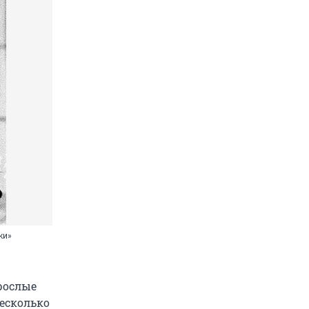
ки»
рослые
есколько