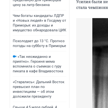
предельную для приморцев
Усилия были не 
цену за литр бензина
стала чемпионк
Чем богаты кандидаты ЛДПР
и «Новых людей» в Госдуму от
Приморья: их доходы и
имущество обнародовала ЦИК
Похолодает до 13 °C. Прогноз
погоды на субботу в Приморье
«Так неожиданно и
приятно». Героиня мема
вспомнила о съемках с гуру
пикапа в кафе Владивостока
«Старались»: Дальний Восток
превысил план по
инвестициям — об этом
доложили президенту
Свыше 4,5 млрд рублей, 4