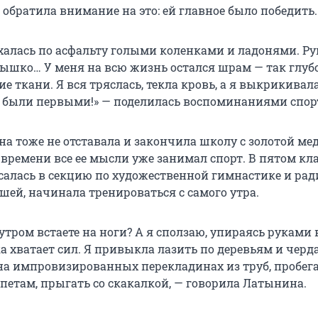
е обратила внимание на это: ей главное было победить.
алась по асфальту голыми коленками и ладонями. Ру
лышко… У меня на всю жизнь остался шрам — так глуб
е ткани. Я вся тряслась, текла кровь, а я выкрикивал
и были первыми!» — поделилась воспоминаниями спор
на тоже не отставала и закончила школу с золотой ме
 времени все ее мысли уже занимал спорт. В пятом кл
алась в секцию по художественной гимнастике и ради
шей, начинала тренироваться с самого утра.
утром встаете на ноги? А я сползаю, упираясь руками в
а хватает сил. Я привыкла лазить по деревьям и черд
на импровизированных перекладинах из труб, пробега
етам, прыгать со скакалкой, — говорила Латынина.