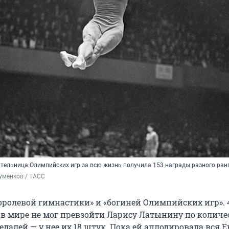
тельница Олимпийских игр за всю жизнь получила 153 награды разного ран
уменков / ТАСС
оролевой гимнастики» и «богиней Олимпийских игр». 4
 в мире не мог превзойти Ларису Латынину по количе
алей — у нее их 18 штук. Пока ей аплодировала вся Е