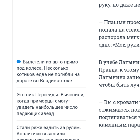
руку, но даже н
— Плашмя проех
попала на стек
распорола мягки
одно: «Мои рук
В учебе Латыни
Вылетели из авто прямо
под колеса. Несколько
Правда, к этому
котиков едва не погибли на
Латынина запис
дороге во Владивостоке
чтобы быть луч
Это пик Персеиды. Выяснили,
когда приморцы смогут
— Вы с кровати 
увидеть наибольшее число
отжимаюсь, пок
падающих звезд
подтягиваться 
каменным парап
Стали реже ездить за рулем.
Аналитики выяснили