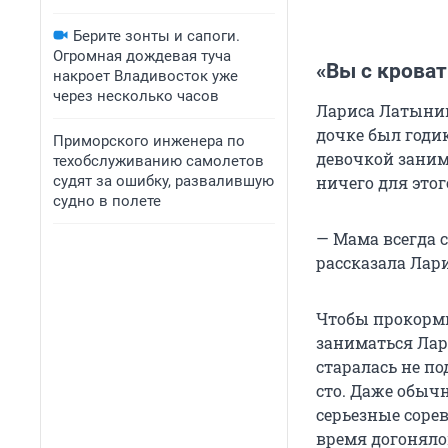
Берите зонты и сапоги.
Огромная дождевая туча
«Вы с кроват
накроет Владивосток уже
через несколько часов
Лариса Латынина
дочке был годик
Приморского инженера по
девочкой заним
техобслуживанию самолетов
судят за ошибку, развалившую
ничего для этог
судно в полете
— Мама всегда с
рассказала Лари
Чтобы прокорми
заниматься Лар
старалась не по
сто. Даже обыч
серьезные сорев
время догоняло