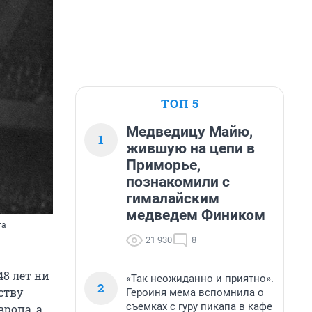
ТОП 5
Медведицу Майю,
1
жившую на цепи в
Приморье,
познакомили с
гималайским
медведем Фиником
га
21 930
8
8 лет ни
«Так неожиданно и приятно».
2
ству
Героиня мема вспомнила о
съемках с гуру пикапа в кафе
вропа, а