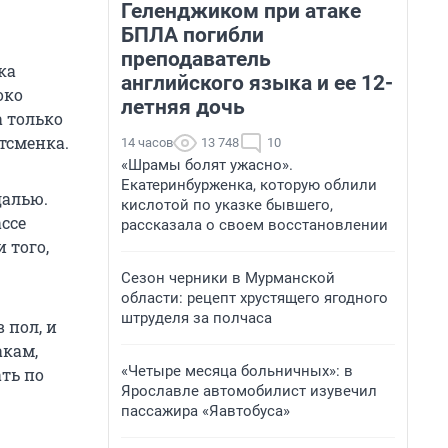
Геленджиком при атаке
БПЛА погибли
преподаватель
ка
английского языка и ее 12-
око
летняя дочь
а только
тсменка.
14 часов
13 748
10
«Шрамы болят ужасно».
Екатеринбурженка, которую облили
далью.
кислотой по указке бывшего,
ассе
рассказала о своем восстановлении
 того,
Сезон черники в Мурманской
области: рецепт хрустящего ягодного
штруделя за полчаса
 пол, и
акам,
«Четыре месяца больничных»: в
ть по
Ярославле автомобилист изувечил
пассажира «Яавтобуса»