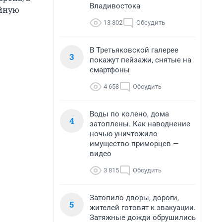
Владивостока
ейную
13 802
Обсудить
В Третьяковской галерее
3
покажут пейзажи, снятые на
смартфоны
4 658
Обсудить
Воды по колено, дома
4
затоплены. Как наводнение
ночью уничтожило
имущество приморцев —
видео
3 815
Обсудить
Затопило дворы, дороги,
5
жителей готовят к эвакуации.
Затяжные дожди обрушились