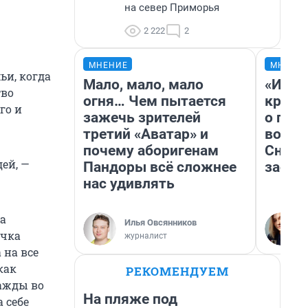
на север Приморья
2 222
2
МНЕНИЕ
МНЕНИ
ьи, когда
Мало, мало, мало
«И эт
тво
огня… Чем пытается
крякн
го и
зажечь зрителей
о пла
третий «Аватар» и
водое
почему аборигенам
Снего
дей, —
Пандоры всё сложнее
застр
нас удивлять
ла
Илья Овсянников
очка
журналист
 на все
как
РЕКОМЕНДУЕМ
нажды во
На пляже под
 себе