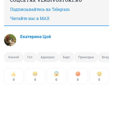
СОЦСЕТЯХ VLADIVOSTOK1.RU
Подписывайтесь на Telegram
Читайте нас в MAX
Екатерина Цой
Хоккей
Гол
Адмирал
Барс
Приморье
Владив
0
0
0
0
0