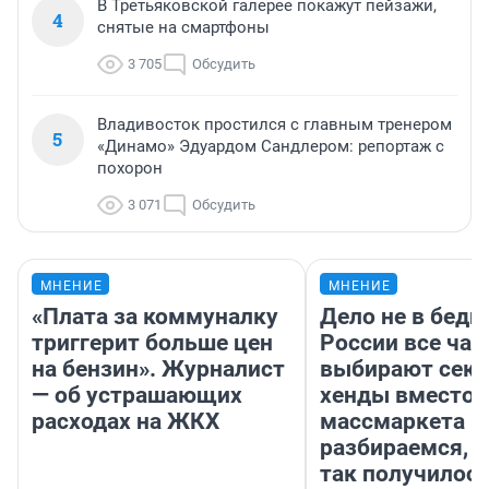
В Третьяковской галерее покажут пейзажи,
4
снятые на смартфоны
3 705
Обсудить
Владивосток простился с главным тренером
5
«Динамо» Эдуардом Сандлером: репортаж с
похорон
3 071
Обсудить
МНЕНИЕ
МНЕНИЕ
«Плата за коммуналку
Дело не в бедн
триггерит больше цен
России все ча
на бензин». Журналист
выбирают секо
— об устрашающих
хенды вместо
расходах на ЖКХ
массмаркета —
разбираемся, 
так получилос