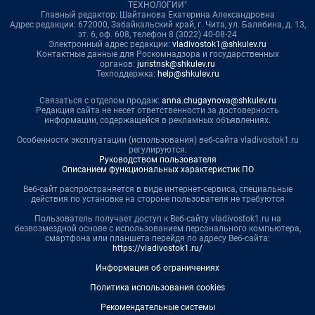
ТЕХНОЛОГИИ"
Главный редактор: Шайтанова Екатерина Александровна
Адрес редакции: 672000, Забайкальский край, г. Чита, ул. Балябина, д. 13,
эт. 6, оф. 608, телефон 8 (3022) 40-08-24
Электронный адрес редакции:
vladivostok1@shkulev.ru
Контактные данные для Роскомнадзора и государственных
органов:
juristnsk@shkulev.ru
Техподдержка:
help@shkulev.ru
Связаться с отделом продаж:
anna.chugaynova@shkulev.ru
Редакция сайта не несет ответственности за достоверность
информации, содержащейся в рекламных объявлениях.
Особенности эксплуатации (использования) веб-сайта vladivostok1.ru
регулируются:
Руководством пользователя
Описанием функциональных характеристик ПО
Веб-сайт распространяется в виде интернет-сервиса, специальные
действия по установке на стороне пользователя не требуются
Пользователь получает доступ к Веб-сайту vladivostok1.ru на
безвозмездной основе с использованием персонального компьютера,
смартфона или планшета перейдя по адресу Веб-сайта:
https://vladivostok1.ru/
Информация об ограничениях
Политика использования cookies
Рекомендательные системы