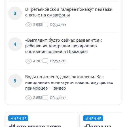
В Третьяковской галерее покажут пейзажи,
3
снятые на смартфоны
5 053
Обсудить
«Выглядит, будто сейчас развалится»:
4
ребенка из Австралии шокировало
состояние зданий в Приморье
4 781
Обсудить
Воды по колено, дома затоплены. Как
5
наводнение ночью уничтожило имущество
приморцев — видео
3 853
Обсудить
МНЕНИЕ
МНЕНИЕ
«И это место тоже
«Попал на