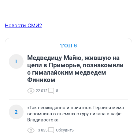
Новости СМИ2
ТОП 5
Медведицу Майю, жившую на
1
цепи в Приморье, познакомили
с гималайским медведем
Фиником
22 012
8
«Так неожиданно и приятно». Героиня мема
2
вспомнила о съемках с гуру пикапа в кафе
Владивостока
13 835
Обсудить