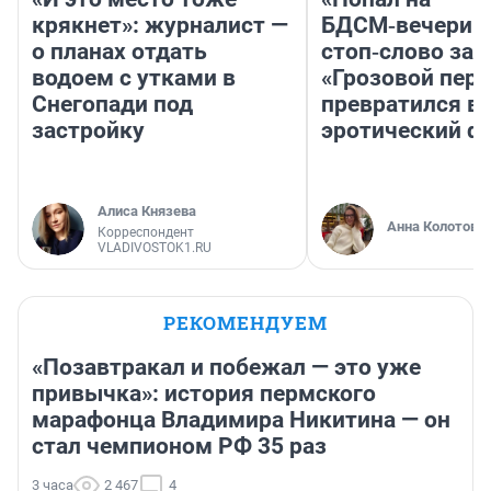
крякнет»: журналист —
БДСМ‑вечеринк
о планах отдать
стоп‑слово заб
водоем с утками в
«Грозовой пере
Снегопади под
превратился в
застройку
эротический ф
Алиса Князева
Анна Колотова
Корреспондент
VLADIVOSTOK1.RU
РЕКОМЕНДУЕМ
«Позавтракал и побежал — это уже
привычка»: история пермского
марафонца Владимира Никитина — он
стал чемпионом РФ 35 раз
3 часа
2 467
4