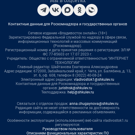
Мы в соцсетях
Контактные данные для Роскомнадзора и государственных органов
Сетевое издание «Владивосток онлайн» (18+)
Зарегистрировано Федеральной службой по надзору в сфере связи,
информационных технологий и массовых коммуникаций
(Роскомнадзор).
Регистрационный номер и дата принятия решения о регистрации: ЭЛ №
ФС 77-85603 от 17.07.2023 г.
Учредитель: Общество с ограниченной ответственностью "ИНТЕРНЕТ
ТЕХНОЛОГИИ"
Главный редактор: Шайтанова Екатерина Александровна
Адрес редакции: 672000, Забайкальский край, г. Чита, ул. Балябина, д. 13,
эт. 6, оф. 608, телефон 8 (3022) 40-08-24
Электронный адрес редакции:
vladivostok1@shkulev.ru
Контактные данные для Роскомнадзора и государственных
органов:
juristnsk@shkulev.ru
Техподдержка:
help@shkulev.ru
Связаться с отделом продаж:
anna.chugaynova@shkulev.ru
Редакция сайта не несет ответственности за достоверность
информации, содержащейся в рекламных объявлениях.
Особенности эксплуатации (использования) веб-сайта vladivostok1.ru
регулируются:
Руководством пользователя
Описанием функциональных характеристик ПО