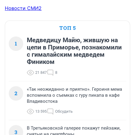
Новости СМИ2
ТОП 5
Медведицу Майю, жившую на
1
цепи в Приморье, познакомили
с гималайским медведем
Фиником
21 847
8
«Так неожиданно и приятно». Героиня мема
2
вспомнила о съемках с гуру пикапа в кафе
Владивостока
13 595
Обсудить
В Третьяковской галерее покажут пейзажи,
3
снятые на смартфоны