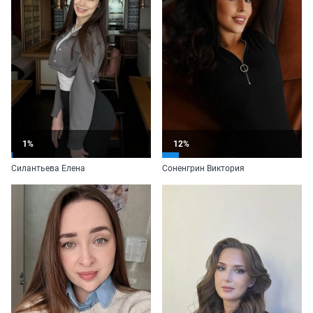
1%
12%
Силантьева Елена
Соненгрин Виктория