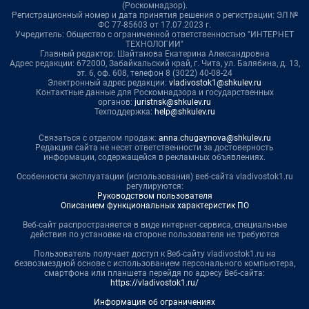
(Роскомнадзор).
Регистрационный номер и дата принятия решения о регистрации: ЭЛ №
ФС 77-85603 от 17.07.2023 г.
Учредитель: Общество с ограниченной ответственностью "ИНТЕРНЕТ
ТЕХНОЛОГИИ"
Главный редактор: Шайтанова Екатерина Александровна
Адрес редакции: 672000, Забайкальский край, г. Чита, ул. Балябина, д. 13,
эт. 6, оф. 608, телефон 8 (3022) 40-08-24
Электронный адрес редакции:
vladivostok1@shkulev.ru
Контактные данные для Роскомнадзора и государственных
органов:
juristnsk@shkulev.ru
Техподдержка:
help@shkulev.ru
Связаться с отделом продаж:
anna.chugaynova@shkulev.ru
Редакция сайта не несет ответственности за достоверность
информации, содержащейся в рекламных объявлениях.
Особенности эксплуатации (использования) веб-сайта vladivostok1.ru
регулируются:
Руководством пользователя
Описанием функциональных характеристик ПО
Веб-сайт распространяется в виде интернет-сервиса, специальные
действия по установке на стороне пользователя не требуются
Пользователь получает доступ к Веб-сайту vladivostok1.ru на
безвозмездной основе с использованием персонального компьютера,
смартфона или планшета перейдя по адресу Веб-сайта:
https://vladivostok1.ru/
Информация об ограничениях