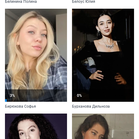
Белинина Полина
Белоус Юлия
3%
0%
Бирюкова Софья
Бурханова Дильноза