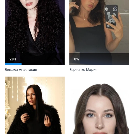
28%
0%
Быкова Анастасия
Верченко Мария