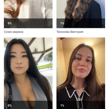
0%
1%
Сухих марина
Тихонова Виктория
0%
1%