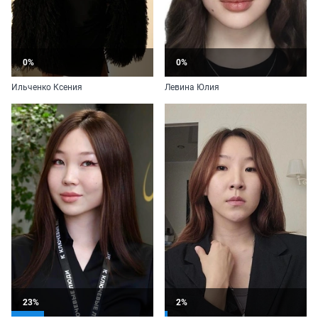
0%
0%
Ильченко Ксения
Левина Юлия
23%
2%