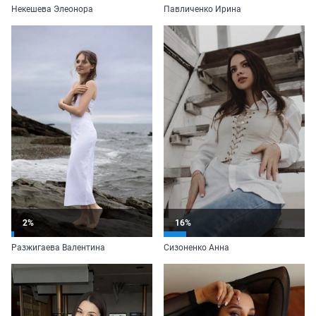
Некешева Элеонора
Павличенко Ирина
2%
16%
Разжигаева Валентина
Сизоненко Анна