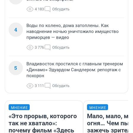
4 183
Обсудить
Воды по колено, дома затоплены. Как
4
наводнение ночью уничтожило имущество
приморцев — видео
3 776
Обсудить
Владивосток простился с главным тренером
5
«Динамо» Эдуардом Сандлером: репортаж с
похорон
3 111
Обсудить
МНЕНИЕ
МНЕНИЕ
«Это прорыв, которого
Мало, мало, ма
так не хватало»:
огня… Чем пыт
почему фильм «Здесь
зажечь зрител