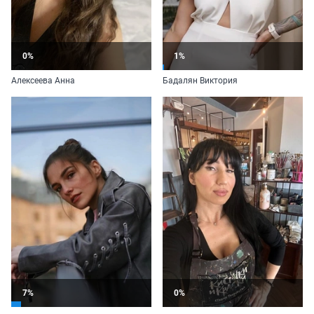
0%
1%
Алексеева Анна
Бадалян Виктория
7%
0%