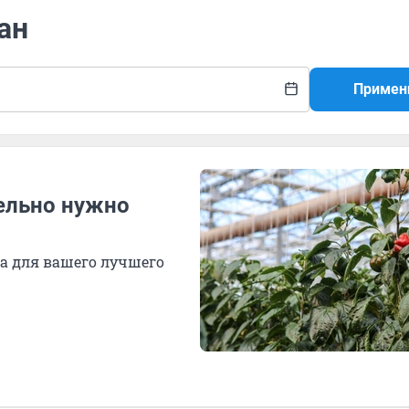
ан
Примен
ельно нужно
а для вашего лучшего