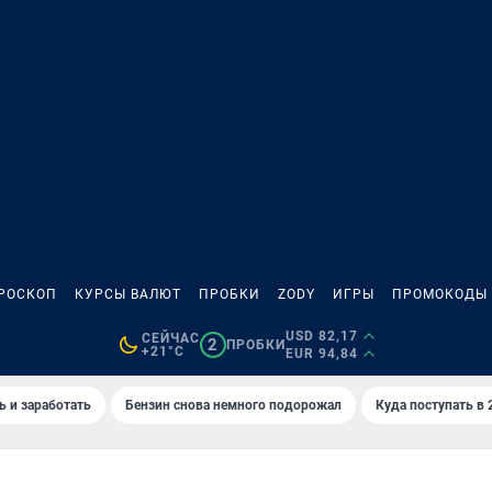
РОСКОП
КУРСЫ ВАЛЮТ
ПРОБКИ
ZODY
ИГРЫ
ПРОМОКОДЫ
USD 82,17
СЕЙЧАС
2
ПРОБКИ
+21°C
EUR 94,84
ь и заработать
Бензин снова немного подорожал
Куда поступать в 