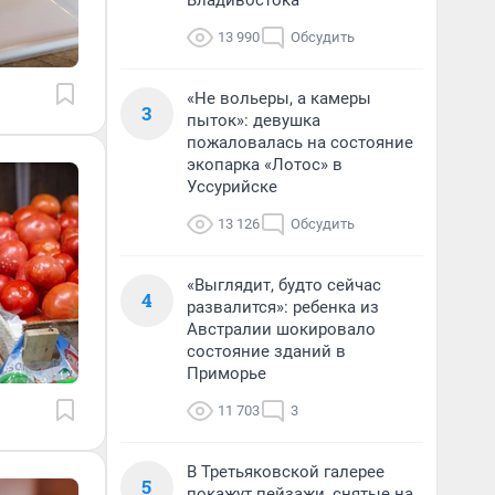
Владивостока
13 990
Обсудить
«Не вольеры, а камеры
3
пыток»: девушка
пожаловалась на состояние
экопарка «Лотос» в
Уссурийске
13 126
Обсудить
«Выглядит, будто сейчас
4
развалится»: ребенка из
Австралии шокировало
состояние зданий в
Приморье
11 703
3
В Третьяковской галерее
5
покажут пейзажи, снятые на