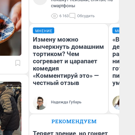
смартфоны
6 163
Обсудить
МНЕНИЕ
МНЕНИЕ
Измену можно
«Время
вычеркнуть домашним
денег»
тортиком? Чем
расска
согревает и царапает
никогда
комедия
готови
«Комментируй это» —
питаетс
честный отзыв
умерет
Надежда Губарь
Са
РЕКОМЕНДУЕМ
Теряет зрение, но гоняет