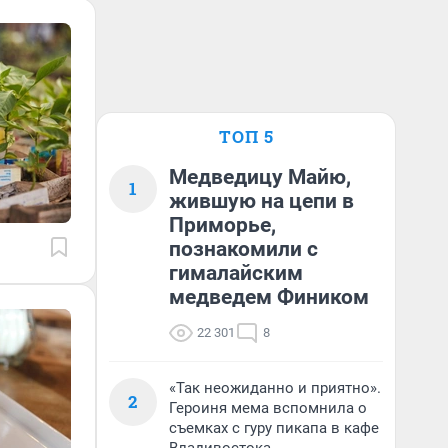
ТОП 5
Медведицу Майю,
1
жившую на цепи в
Приморье,
познакомили с
гималайским
медведем Фиником
22 301
8
«Так неожиданно и приятно».
2
Героиня мема вспомнила о
съемках с гуру пикапа в кафе