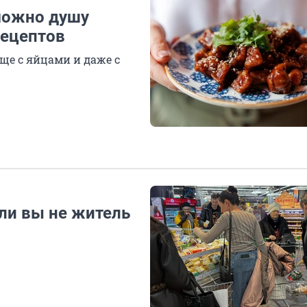
можно душу
рецептов
ще с яйцами и даже с
сли вы не житель