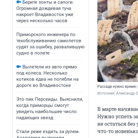
Берите зонты и сапоги.
Огромная дождевая туча
накроет Владивосток уже
через несколько часов
Приморского инженера по
техобслуживанию самолетов
судят за ошибку, развалившую
судно в полете
Вылетели из авто прямо
под колеса. Несколько
котиков едва не погибли на
дороге во Владивостоке
Рассаде нужно время, 
Источник: 
Александр 
Это пик Персеиды. Выяснили,
когда приморцы смогут
В марте начинае
увидеть наибольшее число
Нужно успеть з
падающих звезд
не остаться без
что-то новенько
Стали реже ездить за рулем.
Аналитики выяснили