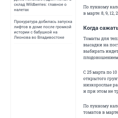
склад Wildberries: главное о
По лунному кал
налетах
в марте: 8, 9, 12, 
Прокуратура добилась запуска
лифтов в доме после громкой
Когда сажат
истории с бабушкой на
Леонова во Владивостоке
Томаты для тепл
высадки на пост
выбирать инде
плодоношением
С 25 марта по 1
открытого грун
низкорослые ра
и при этом не 
По лунному кал
томатов в марте: 4