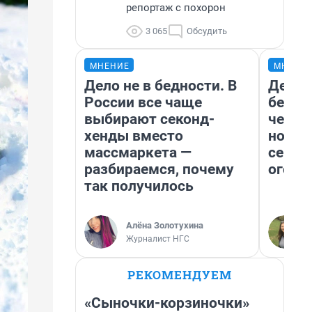
репортаж с похорон
3 065
Обсудить
МНЕНИЕ
МНЕНИ
Дело не в бедности. В
Детек
России все чаще
без п
выбирают секонд-
черну
хенды вместо
новый
массмаркета —
сериа
разбираемся, почему
огонь
так получилось
Алёна Золотухина
Журналист НГС
РЕКОМЕНДУЕМ
«Сыночки-корзиночки»