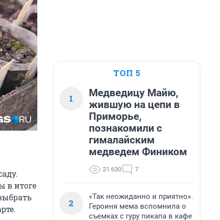
ТОП 5
Медведицу Майю,
1
жившую на цепи в
Приморье,
познакомили с
гималайским
медведем Фиником
21 630
7
саду.
ы в итоге
«Так неожиданно и приятно».
 выбрать
2
Героиня мема вспомнила о
рте.
съемках с гуру пикапа в кафе