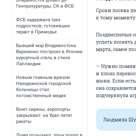
Владивосток дошел до
Генпрокуратуры, СК и ФСБ
Сроки посева п
к тому моменту 
ФСБ задержала трех
подростков, готовивших
теракт в Приморье
Позднеспелые с
успеть посеять 
Бывший мэр Владивостока
марта, самое по
Веркеенко построил в Японии
курортный отель в стиле
Лапландии
— Нужно помнит
и плохо перено
Новым главным врачом
июня. Если есть
Находкинской городской
она сохраняется
больницы стал
подчеркнула а
потомственный медик
Воют сирены, аэропорты
закрывают: на Урал летят
Людмила Шуб
ракеты
Дома полыхают, дрон попал в