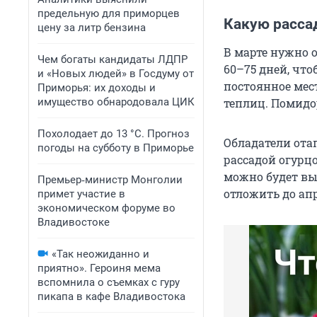
предельную для приморцев
Какую расса
цену за литр бензина
В марте нужно 
Чем богаты кандидаты ЛДПР
60–75 дней, чт
и «Новых людей» в Госдуму от
постоянное мес
Приморья: их доходы и
имущество обнародовала ЦИК
теплиц. Помидо
Похолодает до 13 °C. Прогноз
Обладатели ота
погоды на субботу в Приморье
рассадой огурцо
можно будет выс
Премьер‑министр Монголии
отложить до ап
примет участие в
экономическом форуме во
Владивостоке
«Так неожиданно и
приятно». Героиня мема
вспомнила о съемках с гуру
пикапа в кафе Владивостока