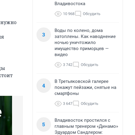
Владивостока
10 968
Обсудить
м нужно
Воды по колено, дома
3
ля
затоплены. Как наводнение
ночью уничтожило
имущество приморцев —
видео
3 742
Обсудить
цы
стоит
В Третьяковской галерее
4
покажут пейзажи, снятые на
смартфоны
3 647
Обсудить
Владивосток простился с
5
главным тренером «Динамо»
Эдуардом Сандлером: