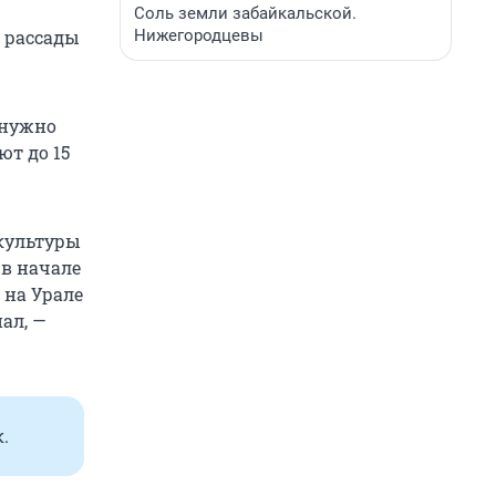
Соль земли забайкальской.
Нижегородцевы
т рассады
 нужно
ют до 15
культуры
 в начале
 на Урале
ал, —
.