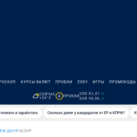
РОСКОП
КУРСЫ ВАЛЮТ
ПРОБКИ
ZODY
ИГРЫ
ПРОМОКОДЫ
USD 81,41
СЕЙЧАС
4
ПРОБКИ
+26°C
EUR 94,06
 поехать и заработать
Сколько денег у кандидатов от ЕР и КПРФ?
К
ЕМ ДАЧУ
ОБЗОР