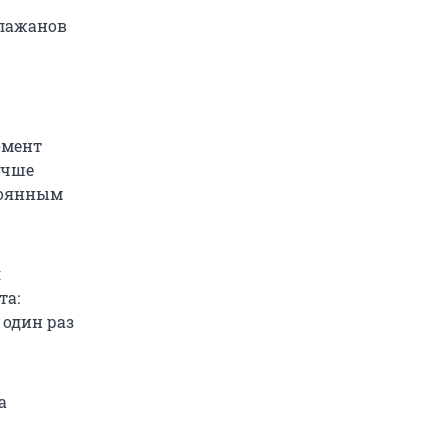
клажанов
омент
учше
тоянным
я
та:
 один раз
а