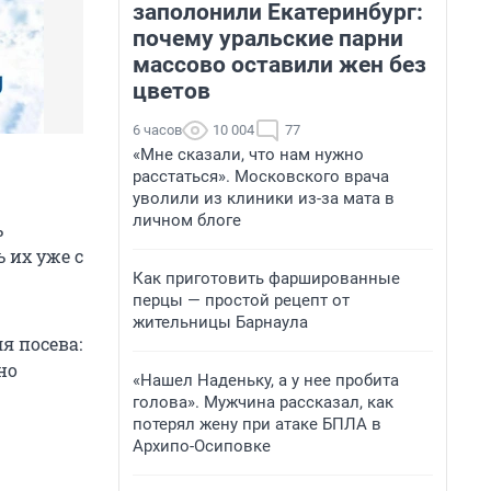
заполонили Екатеринбург:
почему уральские парни
массово оставили жен без
цветов
6 часов
10 004
77
«Мне сказали, что нам нужно
расстаться». Московского врача
уволили из клиники из-за мата в
личном блоге
ь
 их уже с
Как приготовить фаршированные
перцы — простой рецепт от
жительницы Барнаула
я посева:
ьно
«Нашел Наденьку, а у нее пробита
голова». Мужчина рассказал, как
потерял жену при атаке БПЛА в
Архипо-Осиповке