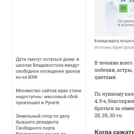
В конце марта лучше 
Источник: 
Юрий Орлов 
Дети смогут остаться дома: в
В течение всего
школах Владивостока введут
лобелии, астры
свободное посещение уроков
цветами.
из-за ВЭФ
Множество сайтов враз стали
По лунному кал
недоступны: массовый сбой
4, 5-е, благоприятн
произошел в Рунете
браться за семе
28, 29, 30-го.
Земельный спор по делу
бывшего резидента
Свободного порта
Когда сажат