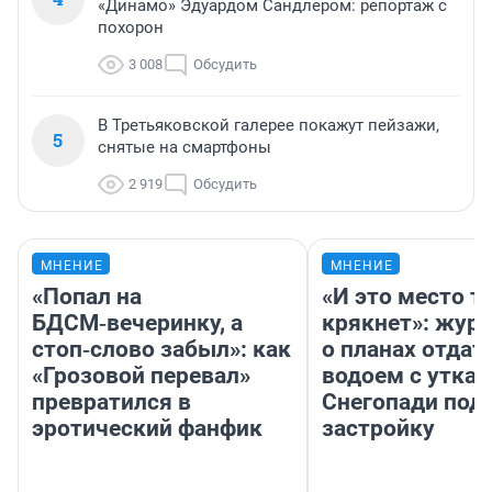
«Динамо» Эдуардом Сандлером: репортаж с
похорон
3 008
Обсудить
В Третьяковской галерее покажут пейзажи,
5
снятые на смартфоны
2 919
Обсудить
МНЕНИЕ
МНЕНИЕ
«Попал на
«И это место т
БДСМ‑вечеринку, а
крякнет»: жур
стоп‑слово забыл»: как
о планах отдат
«Грозовой перевал»
водоем с уткам
превратился в
Снегопади под
эротический фанфик
застройку