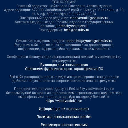
ТЕХНОЛОГИИ"
Главный редактор: Шайтанова Екатерина Александровна
Адрес редакции: 672000, Забайкальский край, г. Чита, ул. Балябина, д. 13,
эт. 6, оф. 608, телефон 8 (3022) 40-08-24
Электронный адрес редакции:
vladivostok1@shkulev.ru
Контактные данные для Роскомнадзора и государственных
органов:
juristnsk@shkulev.ru
Техподдержка:
help@shkulev.ru
Связаться с отделом продаж:
anna.chugaynova@shkulev.ru
Редакция сайта не несет ответственности за достоверность
информации, содержащейся в рекламных объявлениях.
Особенности эксплуатации (использования) веб-сайта vladivostok1.ru
регулируются:
Руководством пользователя
Описанием функциональных характеристик ПО
Веб-сайт распространяется в виде интернет-сервиса, специальные
действия по установке на стороне пользователя не требуются
Пользователь получает доступ к Веб-сайту vladivostok1.ru на
безвозмездной основе с использованием персонального компьютера,
смартфона или планшета перейдя по адресу Веб-сайта:
https://vladivostok1.ru/
Информация об ограничениях
Политика использования cookies
Рекомендательные системы