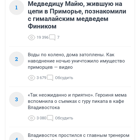
Медведицу Майю, жившую на
1
цепи в Приморье, познакомили
с гималайским медведем
Фиником
19 396
7
Воды по колено, дома затоплены. Как
2
наводнение ночью уничтожило имущество
приморцев — видео
3 679
Обсудить
«Так неожиданно и приятно». Героиня мема
3
вспомнила о съемках с гуру пикапа в кафе
Владивостока
3 080
Обсудить
Владивосток простился с главным тренером
4