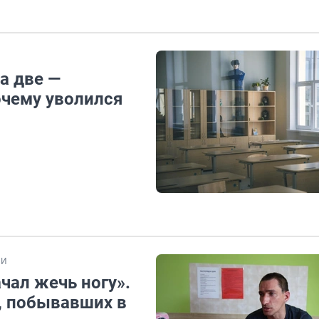
на две —
очему уволился
ИИ
чал жечь ногу».
, побывавших в