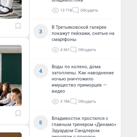
Владивостока
13 718
Обсудить
В Третьяковской галерее
3
покажут пейзажи, снятые на
смартфоны
4 361
Обсудить
Воды по колено, дома
4
затоплены. Как наводнение
ночью уничтожило
имущество приморцев —
видео
3 786
Обсудить
Владивосток простился с
5
главным тренером «Динамо»
Эдуардом Сандлером:
репортаж с похорон