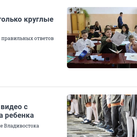
 только круглые
0 правильных ответов
 видео с
а ребенка
е Владивостока