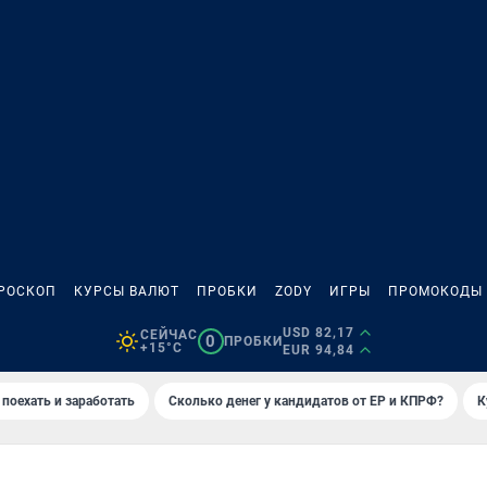
РОСКОП
КУРСЫ ВАЛЮТ
ПРОБКИ
ZODY
ИГРЫ
ПРОМОКОДЫ
USD 82,17
СЕЙЧАС
0
ПРОБКИ
+15°C
EUR 94,84
 поехать и заработать
Сколько денег у кандидатов от ЕР и КПРФ?
К