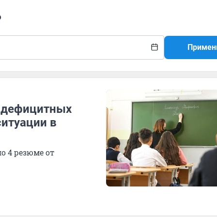
ь
Примен
у дефицитных
ситуации в
о 4 резюме от