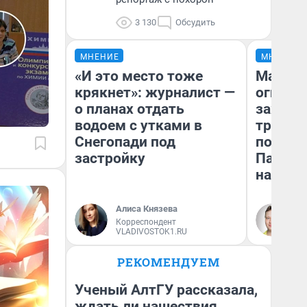
3 130
Обсудить
МНЕНИЕ
МНЕНИЕ
«И это место тоже
Мало, 
крякнет»: журналист —
огня… 
о планах отдать
зажечь
водоем с утками в
третий 
Снегопади под
почему
застройку
Пандор
нас уд
Алиса Князева
Ил
Корреспондент
жу
VLADIVOSTOK1.RU
РЕКОМЕНДУЕМ
Ученый АлтГУ рассказала,
ждать ли нашествия