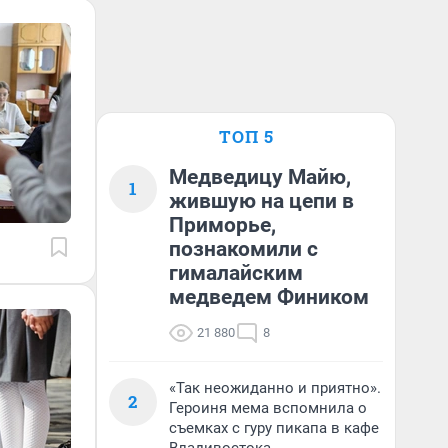
ТОП 5
Медведицу Майю,
1
жившую на цепи в
Приморье,
познакомили с
гималайским
медведем Фиником
21 880
8
«Так неожиданно и приятно».
2
Героиня мема вспомнила о
съемках с гуру пикапа в кафе