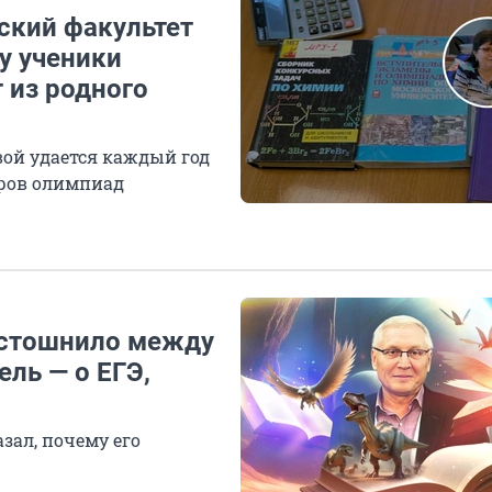
ский факультет
у ученики
 из родного
ой удается каждый год
еров олимпиад
е стошнило между
ль — о ЕГЭ,
зал, почему его