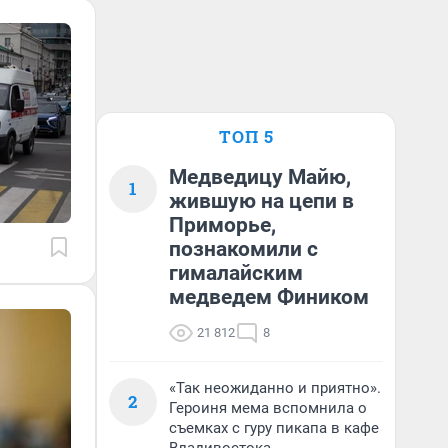
ТОП 5
Медведицу Майю,
1
жившую на цепи в
Приморье,
познакомили с
гималайским
медведем Фиником
21 812
8
«Так неожиданно и приятно».
2
Героиня мема вспомнила о
съемках с гуру пикапа в кафе