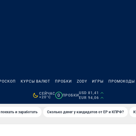
РОСКОП
КУРСЫ ВАЛЮТ
ПРОБКИ
ZODY
ИГРЫ
ПРОМОКОДЫ
USD 81,41
СЕЙЧАС
0
ПРОБКИ
+20°C
EUR 94,06
 поехать и заработать
Сколько денег у кандидатов от ЕР и КПРФ?
К