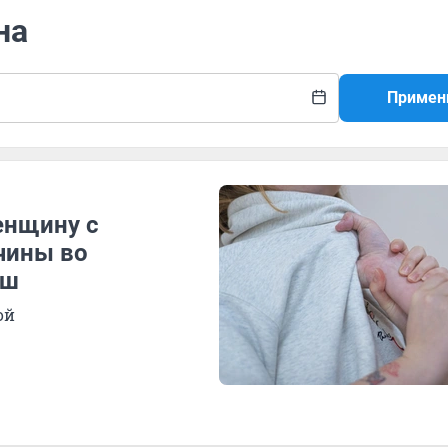
на
Примен
енщину с
чины во
ош
ой