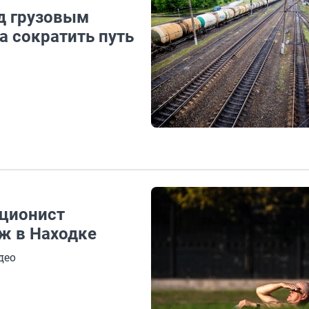
д грузовым
а сократить путь
ционист
ж в Находке
део