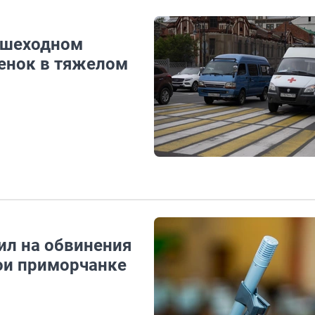
ешеходном
бенок в тяжелом
ил на обвинения
ои приморчанке