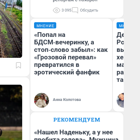
3 095
Обсудить
МНЕНИЕ
МНЕНИЕ
«Попал на
Дело не
БДСМ‑вечеринку, а
России
стоп‑слово забыл»: как
выбира
«Грозовой перевал»
хенды 
превратился в
массма
эротический фанфик
разбир
так по
Ал
Анна Колотова
Жу
РЕКОМЕНДУЕМ
«Нашел Наденьку, а у нее
пробита голова». Мужчина