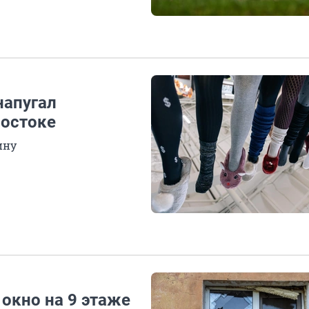
напугал
востоке
ину
окно на 9 этаже