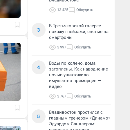
Владивостока
13 425
Обсудить
В Третьяковской галерее
3
покажут пейзажи, снятые на
смартфоны
3 997
Обсудить
Воды по колено, дома
4
затоплены. Как наводнение
ночью уничтожило
имущество приморцев —
видео
3 767
Обсудить
Владивосток простился с
5
главным тренером «Динамо»
Эдуардом Сандлером:
репортаж с похорон