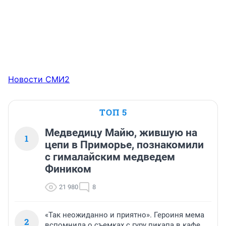
Новости СМИ2
ТОП 5
Медведицу Майю, жившую на
1
цепи в Приморье, познакомили
с гималайским медведем
Фиником
21 980
8
«Так неожиданно и приятно». Героиня мема
2
вспомнила о съемках с гуру пикапа в кафе