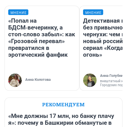
МНЕНИЕ
МНЕНИЕ
«Попал на
Детективная и
БДСМ‑вечеринку, а
без привычной
стоп‑слово забыл»: как
чернухи: чем п
«Грозовой перевал»
новый российс
превратился в
сериал «Когда 
эротический фанфик
огонь»
Анна Голубниц
Анна Колотова
внештатный кор
Городских порт
РЕКОМЕНДУЕМ
«Мне должны 17 млн, но банку плачу
я»: почему в Башкирии обманутые в