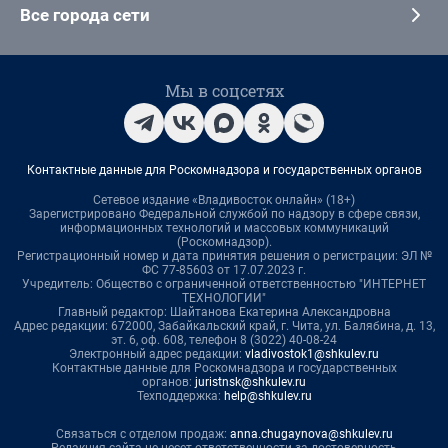
Все города сети
Мы в соцсетях
Контактные данные для Роскомнадзора и государственных органов
Сетевое издание «Владивосток онлайн» (18+)
Зарегистрировано Федеральной службой по надзору в сфере связи,
информационных технологий и массовых коммуникаций
(Роскомнадзор).
Регистрационный номер и дата принятия решения о регистрации: ЭЛ №
ФС 77-85603 от 17.07.2023 г.
Учредитель: Общество с ограниченной ответственностью "ИНТЕРНЕТ
ТЕХНОЛОГИИ"
Главный редактор: Шайтанова Екатерина Александровна
Адрес редакции: 672000, Забайкальский край, г. Чита, ул. Балябина, д. 13,
эт. 6, оф. 608, телефон 8 (3022) 40-08-24
Электронный адрес редакции:
vladivostok1@shkulev.ru
Контактные данные для Роскомнадзора и государственных
органов:
juristnsk@shkulev.ru
Техподдержка:
help@shkulev.ru
Связаться с отделом продаж:
anna.chugaynova@shkulev.ru
Редакция сайта не несет ответственности за достоверность