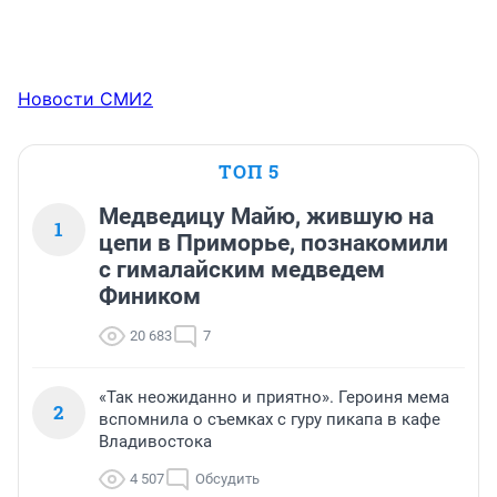
Новости СМИ2
ТОП 5
Медведицу Майю, жившую на
1
цепи в Приморье, познакомили
с гималайским медведем
Фиником
20 683
7
«Так неожиданно и приятно». Героиня мема
2
вспомнила о съемках с гуру пикапа в кафе
Владивостока
4 507
Обсудить