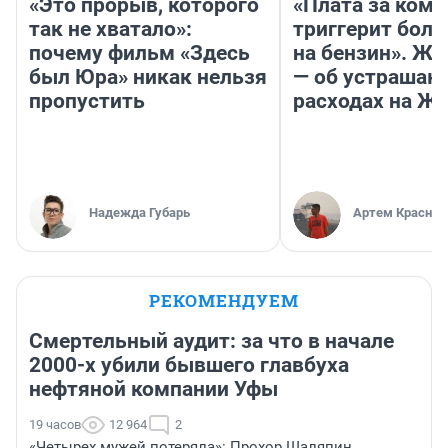
«Это прорыв, которого
«Плата за ком
так не хватало»:
триггерит боль
почему фильм «Здесь
на бензин». Жу
был Юра» никак нельзя
— об устраша
пропустить
расходах на Ж
Надежда Губарь
Артем Краснов
РЕКОМЕНДУЕМ
Смертельный аудит: за что в начале
2000-х убили бывшего главбуха
нефтяной компании Уфы
19 часов
12 964
2
«Четырех мужей потеряла»: Прохор Шаляпин