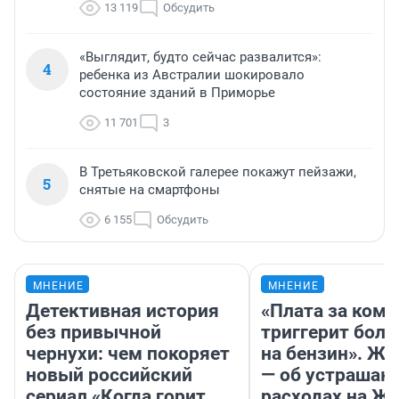
13 119
Обсудить
«Выглядит, будто сейчас развалится»:
4
ребенка из Австралии шокировало
состояние зданий в Приморье
11 701
3
В Третьяковской галерее покажут пейзажи,
5
снятые на смартфоны
6 155
Обсудить
МНЕНИЕ
МНЕНИЕ
Детективная история
«Плата за ком
без привычной
триггерит боль
чернухи: чем покоряет
на бензин». Жу
новый российский
— об устраша
сериал «Когда горит
расходах на Ж