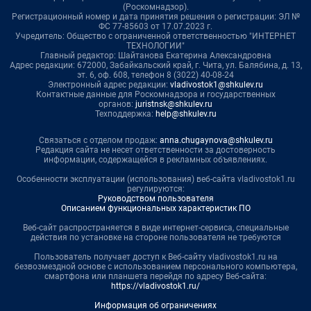
(Роскомнадзор).
Регистрационный номер и дата принятия решения о регистрации: ЭЛ №
ФС 77-85603 от 17.07.2023 г.
Учредитель: Общество с ограниченной ответственностью "ИНТЕРНЕТ
ТЕХНОЛОГИИ"
Главный редактор: Шайтанова Екатерина Александровна
Адрес редакции: 672000, Забайкальский край, г. Чита, ул. Балябина, д. 13,
эт. 6, оф. 608, телефон 8 (3022) 40-08-24
Электронный адрес редакции:
vladivostok1@shkulev.ru
Контактные данные для Роскомнадзора и государственных
органов:
juristnsk@shkulev.ru
Техподдержка:
help@shkulev.ru
Связаться с отделом продаж:
anna.chugaynova@shkulev.ru
Редакция сайта не несет ответственности за достоверность
информации, содержащейся в рекламных объявлениях.
Особенности эксплуатации (использования) веб-сайта vladivostok1.ru
регулируются:
Руководством пользователя
Описанием функциональных характеристик ПО
Веб-сайт распространяется в виде интернет-сервиса, специальные
действия по установке на стороне пользователя не требуются
Пользователь получает доступ к Веб-сайту vladivostok1.ru на
безвозмездной основе с использованием персонального компьютера,
смартфона или планшета перейдя по адресу Веб-сайта:
https://vladivostok1.ru/
Информация об ограничениях