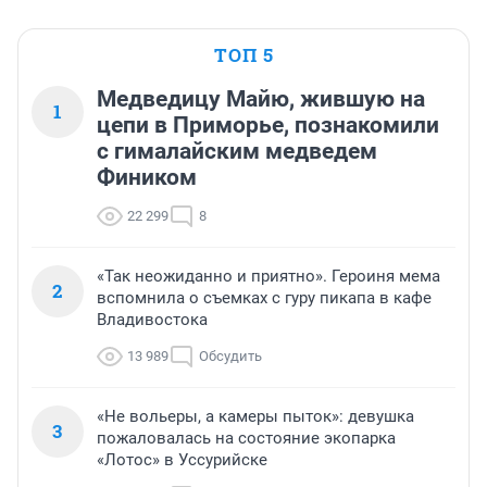
ТОП 5
Медведицу Майю, жившую на
1
цепи в Приморье, познакомили
с гималайским медведем
Фиником
22 299
8
«Так неожиданно и приятно». Героиня мема
2
вспомнила о съемках с гуру пикапа в кафе
Владивостока
13 989
Обсудить
«Не вольеры, а камеры пыток»: девушка
3
пожаловалась на состояние экопарка
«Лотос» в Уссурийске