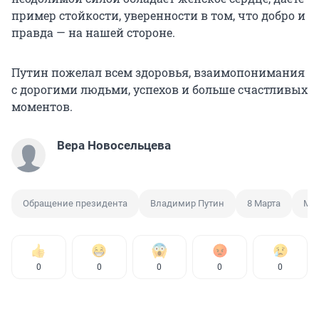
пример стойкости, уверенности в том, что добро и
правда — на нашей стороне.
Путин пожелал всем здоровья, взаимопонимания
с дорогими людьми, успехов и больше счастливых
моментов.
Вера Новосельцева
Обращение президента
Владимир Путин
8 Марта
Ме
0
0
0
0
0