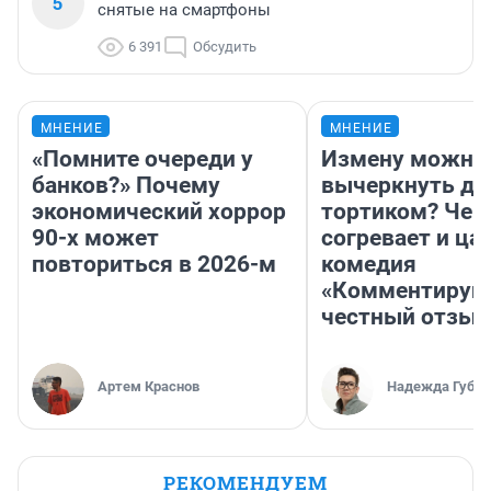
5
снятые на смартфоны
6 391
Обсудить
МНЕНИЕ
МНЕНИЕ
«Помните очереди у
Измену можно
банков?» Почему
вычеркнуть д
экономический хоррор
тортиком? Чем
90-х может
согревает и ца
повториться в 2026-м
комедия
«Комментируй 
честный отзыв
Артем Краснов
Надежда Губар
РЕКОМЕНДУЕМ