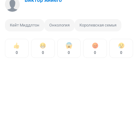
Виктор Аниего
Кейт Миддлтон
Онкология
Королевская семья
0
0
0
0
0