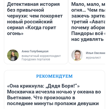
Детективная история
Мало, мало, ма
без привычной
огня… Чем пыт
чернухи: чем покоряет
зажечь зрител
новый российский
третий «Аватар
сериал «Когда горит
почему абориг
огонь»
Пандоры всё с
нас удивлять
Анна Голубницкая
Илья Овсянник
внештатный корреспондент
журналист
Городских порталов
РЕКОМЕНДУЕМ
«Она крикнула: „Дядя Боря!“»
Москвичка исчезла ночью у океана во
Вьетнаме. Что произошло в
последние минуты пропажи девушки