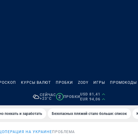
РОСКОП
КУРСЫ ВАЛЮТ
ПРОБКИ
ZODY
ИГРЫ
ПРОМОКОДЫ
USD 81,41
СЕЙЧАС
2
ПРОБКИ
+23°C
EUR 94,06
но поехать и заработать
Безопасных пляжей стало больше: список
ЦОПЕРАЦИЯ НА УКРАИНЕ
ПРОБЛЕМА