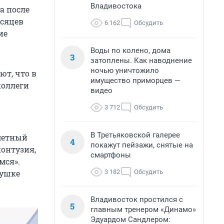
Владивостока
а после
есяцев
6 162
Обсудить
ие
Воды по колено, дома
3
затоплены. Как наводнение
ночью уничтожило
ют, что в
имущество приморцев —
коллеги
видео
3 712
Обсудить
В Третьяковской галерее
метный
4
покажут пейзажи, снятые на
контузия,
смартфоны
мся».
3 182
Обсудить
хушке
Владивосток простился с
5
главным тренером «Динамо»
Эдуардом Сандлером: