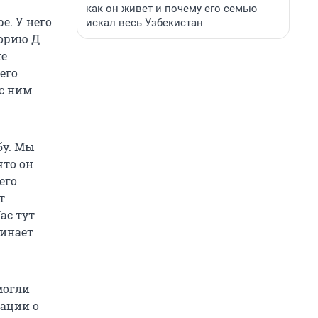
как он живет и почему его семью
е. У него
искал весь Узбекистан
горию Д
не
его
 с ним
бу. Мы
что он
его
т
ас тут
минает
могли
ации о