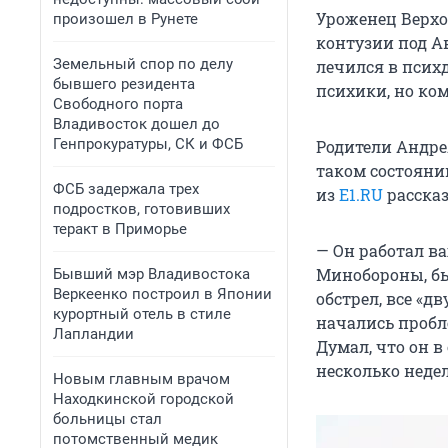
Уроженец Верхо
произошел в Рунете
контузии под А
Земельный спор по делу
лечился в псих
бывшего резидента
психики, но ком
Свободного порта
Владивосток дошел до
Генпрокуратуры, СК и ФСБ
Родители Андре
таком состоянии
ФСБ задержала трех
из
E1.RU
расска
подростков, готовивших
теракт в Приморье
— Он работал ва
Минобороны, бы
Бывший мэр Владивостока
Веркеенко построил в Японии
обстрел, все «д
курортный отель в стиле
начались пробл
Лапландии
Думал, что он 
несколько недел
Новым главным врачом
Находкинской городской
больницы стал
потомственный медик