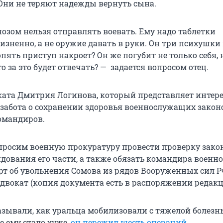
. Они не теряют надежды вернуть сына.
нозом нельзя отправлять воевать. Ему надо таблетки
зненно, а не оружие давать в руки. Он три психушки
 опять приступ накроет? Он же погубит не только себя, 
о за это будет отвечать? — задается вопросом отец.
ката Дмитрия Логинова, который представляет интер
 забота о сохранении здоровья военнослужащих закон
омандиров.
просим военную прокуратуру провести проверку зако
дования его части, а также обязать командира военн
рт об увольнения Сомова из рядов Вооруженных сил Р
адвокат (копия документа есть в распоряжении редакц
азывали, как уральца мобилизовали с тяжелой болезн
ге ему стало хуже,
он пережил шесть операций
.