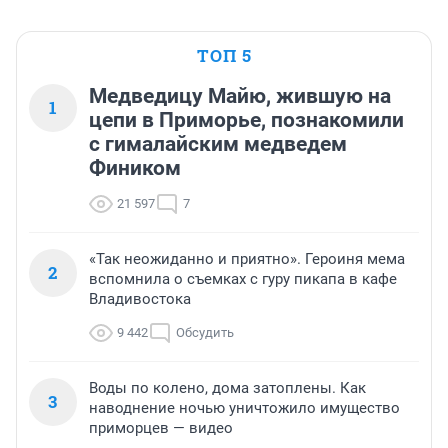
ТОП 5
Медведицу Майю, жившую на
1
цепи в Приморье, познакомили
с гималайским медведем
Фиником
21 597
7
«Так неожиданно и приятно». Героиня мема
2
вспомнила о съемках с гуру пикапа в кафе
Владивостока
9 442
Обсудить
Воды по колено, дома затоплены. Как
3
наводнение ночью уничтожило имущество
приморцев — видео