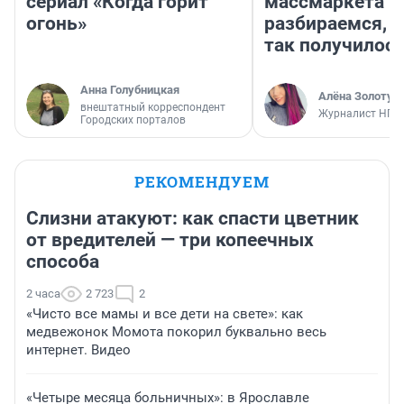
сериал «Когда горит
массмаркета —
огонь»
разбираемся, 
так получилос
Анна Голубницкая
Алёна Золотух
внештатный корреспондент
Журналист НГС
Городских порталов
РЕКОМЕНДУЕМ
Слизни атакуют: как спасти цветник
от вредителей — три копеечных
способа
2 часа
2 723
2
«Чисто все мамы и все дети на свете»: как
медвежонок Момота покорил буквально весь
интернет. Видео
«Четыре месяца больничных»: в Ярославле