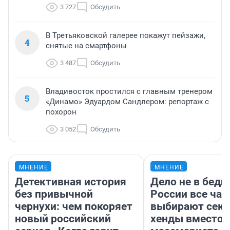
3 727
Обсудить
В Третьяковской галерее покажут пейзажи,
4
снятые на смартфоны
3 487
Обсудить
Владивосток простился с главным тренером
5
«Динамо» Эдуардом Сандлером: репортаж с
похорон
3 052
Обсудить
МНЕНИЕ
МНЕНИЕ
Детективная история
Дело не в бедн
без привычной
России все ча
чернухи: чем покоряет
выбирают секо
новый российский
хенды вместо