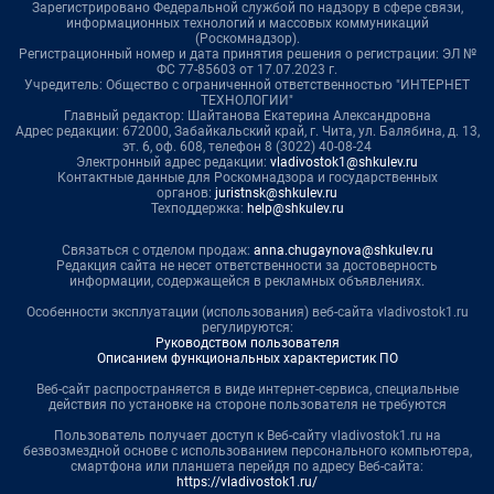
Зарегистрировано Федеральной службой по надзору в сфере связи,
информационных технологий и массовых коммуникаций
(Роскомнадзор).
Регистрационный номер и дата принятия решения о регистрации: ЭЛ №
ФС 77-85603 от 17.07.2023 г.
Учредитель: Общество с ограниченной ответственностью "ИНТЕРНЕТ
ТЕХНОЛОГИИ"
Главный редактор: Шайтанова Екатерина Александровна
Адрес редакции: 672000, Забайкальский край, г. Чита, ул. Балябина, д. 13,
эт. 6, оф. 608, телефон 8 (3022) 40-08-24
Электронный адрес редакции:
vladivostok1@shkulev.ru
Контактные данные для Роскомнадзора и государственных
органов:
juristnsk@shkulev.ru
Техподдержка:
help@shkulev.ru
Связаться с отделом продаж:
anna.chugaynova@shkulev.ru
Редакция сайта не несет ответственности за достоверность
информации, содержащейся в рекламных объявлениях.
Особенности эксплуатации (использования) веб-сайта vladivostok1.ru
регулируются:
Руководством пользователя
Описанием функциональных характеристик ПО
Веб-сайт распространяется в виде интернет-сервиса, специальные
действия по установке на стороне пользователя не требуются
Пользователь получает доступ к Веб-сайту vladivostok1.ru на
безвозмездной основе с использованием персонального компьютера,
смартфона или планшета перейдя по адресу Веб-сайта:
https://vladivostok1.ru/