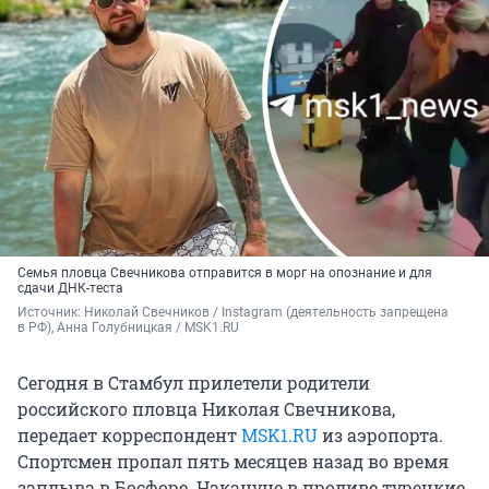
Семья пловца Свечникова отправится в морг на опознание и для
сдачи ДНК-теста
Источник: 
Николай Свечников / Instagram (деятельность запрещена 
в РФ), Анна Голубницкая / MSK1.RU
Сегодня в Стамбул прилетели родители
российского пловца Николая Свечникова,
передает корреспондент
MSK1.RU
из аэропорта.
Спортсмен пропал пять месяцев назад во время
заплыва в Босфоре. Накануне в проливе турецкие