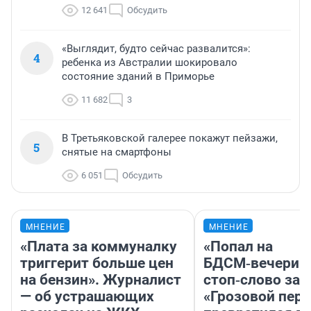
12 641
Обсудить
«Выглядит, будто сейчас развалится»:
4
ребенка из Австралии шокировало
состояние зданий в Приморье
11 682
3
В Третьяковской галерее покажут пейзажи,
5
снятые на смартфоны
6 051
Обсудить
МНЕНИЕ
МНЕНИЕ
«Плата за коммуналку
«Попал на
триггерит больше цен
БДСМ‑вечеринк
на бензин». Журналист
стоп‑слово заб
— об устрашающих
«Грозовой пере