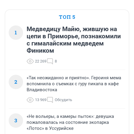
ТОП 5
Медведицу Майю, жившую на
1
цепи в Приморье, познакомили
с гималайским медведем
Фиником
22 269
8
«Так неожиданно и приятно». Героиня мема
2
вспомнила о съемках с гуру пикапа в кафе
Владивостока
13 969
Обсудить
«Не вольеры, а камеры пыток»: девушка
3
пожаловалась на состояние экопарка
«Лотос» в Уссурийске