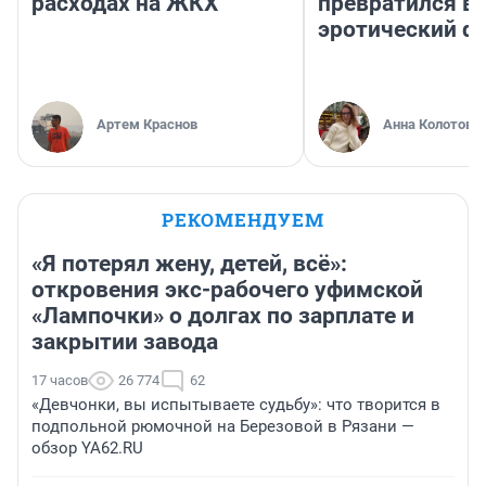
расходах на ЖКХ
превратился в
эротический ф
Артем Краснов
Анна Колотова
РЕКОМЕНДУЕМ
«Я потерял жену, детей, всё»:
откровения экс-рабочего уфимской
«Лампочки» о долгах по зарплате и
закрытии завода
17 часов
26 774
62
«Девчонки, вы испытываете судьбу»: что творится в
подпольной рюмочной на Березовой в Рязани —
обзор YA62.RU