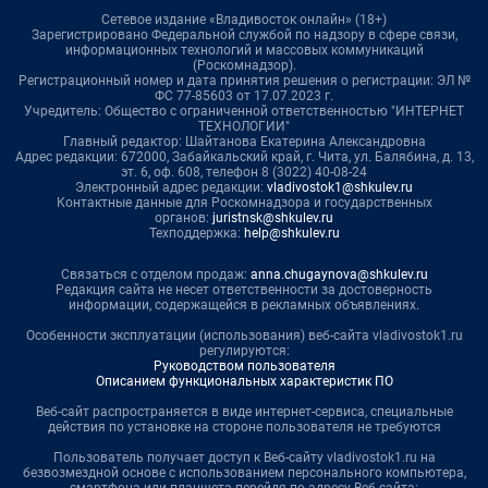
Сетевое издание «Владивосток онлайн» (18+)
Зарегистрировано Федеральной службой по надзору в сфере связи,
информационных технологий и массовых коммуникаций
(Роскомнадзор).
Регистрационный номер и дата принятия решения о регистрации: ЭЛ №
ФС 77-85603 от 17.07.2023 г.
Учредитель: Общество с ограниченной ответственностью "ИНТЕРНЕТ
ТЕХНОЛОГИИ"
Главный редактор: Шайтанова Екатерина Александровна
Адрес редакции: 672000, Забайкальский край, г. Чита, ул. Балябина, д. 13,
эт. 6, оф. 608, телефон 8 (3022) 40-08-24
Электронный адрес редакции:
vladivostok1@shkulev.ru
Контактные данные для Роскомнадзора и государственных
органов:
juristnsk@shkulev.ru
Техподдержка:
help@shkulev.ru
Связаться с отделом продаж:
anna.chugaynova@shkulev.ru
Редакция сайта не несет ответственности за достоверность
информации, содержащейся в рекламных объявлениях.
Особенности эксплуатации (использования) веб-сайта vladivostok1.ru
регулируются:
Руководством пользователя
Описанием функциональных характеристик ПО
Веб-сайт распространяется в виде интернет-сервиса, специальные
действия по установке на стороне пользователя не требуются
Пользователь получает доступ к Веб-сайту vladivostok1.ru на
безвозмездной основе с использованием персонального компьютера,