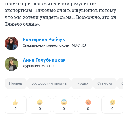
только при положительном результате
экспертизы. Тяжелые очень ощущения, потому
что мы хотели увидеть сына… Возможно, это он.
Тяжело очень».
Екатерина Рябчук
Специальный корреспондент MSK1.RU
Анна Голубницкая
журналист MSK1.RU
Пловец
Босфорский пролив
Турция
Стамбул
Опо
0
0
0
0
0