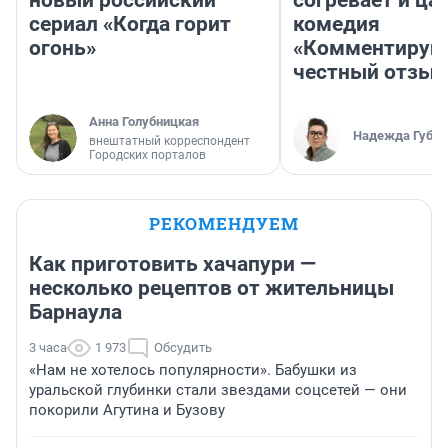
новый российский
согревает и ца
сериал «Когда горит
комедия
огонь»
«Комментируй 
честный отзыв
Анна Голубницкая
Надежда Губар
внештатный корреспондент
Городских порталов
РЕКОМЕНДУЕМ
Как приготовить хачапури —
несколько рецептов от жительницы
Барнаула
3 часа
1 973
Обсудить
«Нам не хотелось популярности». Бабушки из
уральской глубинки стали звездами соцсетей — они
покорили Агутина и Бузову