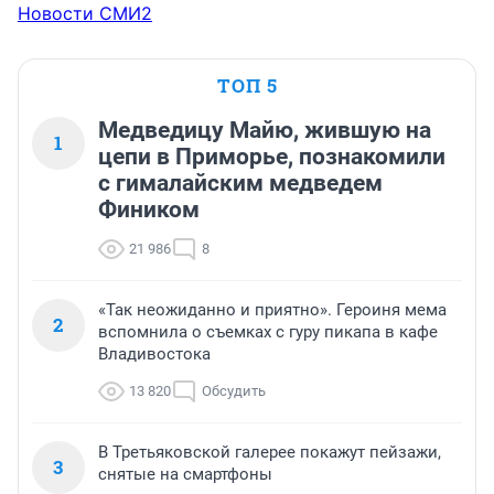
Новости СМИ2
ТОП 5
Медведицу Майю, жившую на
1
цепи в Приморье, познакомили
с гималайским медведем
Фиником
21 986
8
«Так неожиданно и приятно». Героиня мема
2
вспомнила о съемках с гуру пикапа в кафе
Владивостока
13 820
Обсудить
В Третьяковской галерее покажут пейзажи,
3
снятые на смартфоны