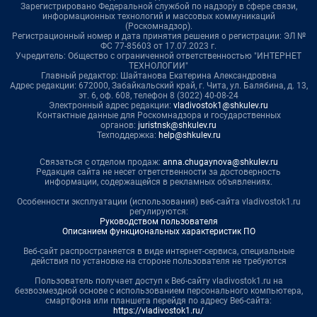
Зарегистрировано Федеральной службой по надзору в сфере связи,
информационных технологий и массовых коммуникаций
(Роскомнадзор).
Регистрационный номер и дата принятия решения о регистрации: ЭЛ №
ФС 77-85603 от 17.07.2023 г.
Учредитель: Общество с ограниченной ответственностью "ИНТЕРНЕТ
ТЕХНОЛОГИИ"
Главный редактор: Шайтанова Екатерина Александровна
Адрес редакции: 672000, Забайкальский край, г. Чита, ул. Балябина, д. 13,
эт. 6, оф. 608, телефон 8 (3022) 40-08-24
Электронный адрес редакции:
vladivostok1@shkulev.ru
Контактные данные для Роскомнадзора и государственных
органов:
juristnsk@shkulev.ru
Техподдержка:
help@shkulev.ru
Связаться с отделом продаж:
anna.chugaynova@shkulev.ru
Редакция сайта не несет ответственности за достоверность
информации, содержащейся в рекламных объявлениях.
Особенности эксплуатации (использования) веб-сайта vladivostok1.ru
регулируются:
Руководством пользователя
Описанием функциональных характеристик ПО
Веб-сайт распространяется в виде интернет-сервиса, специальные
действия по установке на стороне пользователя не требуются
Пользователь получает доступ к Веб-сайту vladivostok1.ru на
безвозмездной основе с использованием персонального компьютера,
смартфона или планшета перейдя по адресу Веб-сайта:
https://vladivostok1.ru/