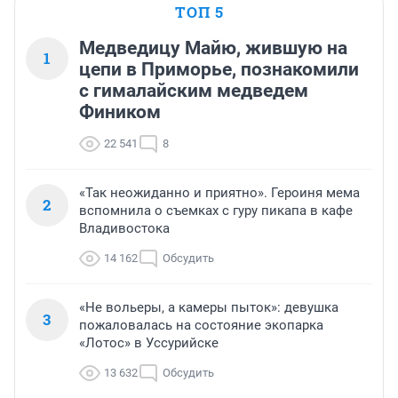
ТОП 5
Медведицу Майю, жившую на
1
цепи в Приморье, познакомили
с гималайским медведем
Фиником
22 541
8
«Так неожиданно и приятно». Героиня мема
2
вспомнила о съемках с гуру пикапа в кафе
Владивостока
14 162
Обсудить
«Не вольеры, а камеры пыток»: девушка
3
пожаловалась на состояние экопарка
«Лотос» в Уссурийске
13 632
Обсудить