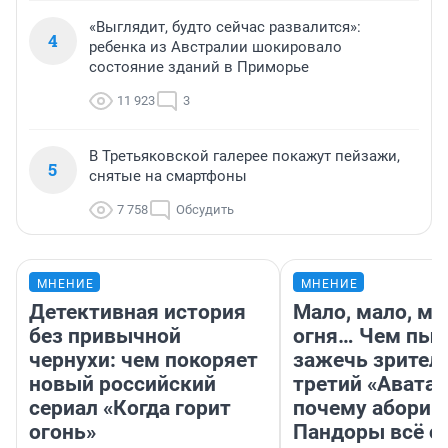
«Выглядит, будто сейчас развалится»:
4
ребенка из Австралии шокировало
состояние зданий в Приморье
11 923
3
В Третьяковской галерее покажут пейзажи,
5
снятые на смартфоны
7 758
Обсудить
МНЕНИЕ
МНЕНИЕ
Детективная история
Мало, мало, ма
без привычной
огня… Чем пыт
чернухи: чем покоряет
зажечь зрител
новый российский
третий «Аватар
сериал «Когда горит
почему абориг
огонь»
Пандоры всё с