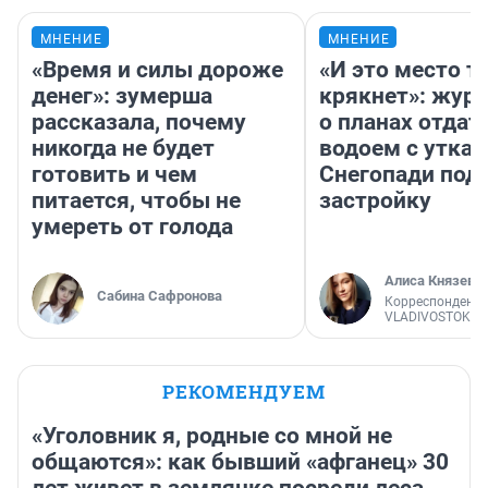
МНЕНИЕ
МНЕНИЕ
«Время и силы дороже
«И это место т
денег»: зумерша
крякнет»: жур
рассказала, почему
о планах отдат
никогда не будет
водоем с уткам
готовить и чем
Снегопади под
питается, чтобы не
застройку
умереть от голода
Алиса Князева
Сабина Сафронова
Корреспондент
VLADIVOSTOK1.
РЕКОМЕНДУЕМ
«Уголовник я, родные со мной не
общаются»: как бывший «афганец» 30