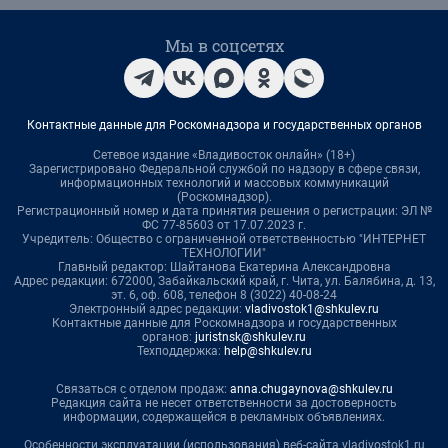
Мы в соцсетях
Контактные данные для Роскомнадзора и государственных органов
Сетевое издание «Владивосток онлайн» (18+)
Зарегистрировано Федеральной службой по надзору в сфере связи,
информационных технологий и массовых коммуникаций
(Роскомнадзор).
Регистрационный номер и дата принятия решения о регистрации: ЭЛ №
ФС 77-85603 от 17.07.2023 г.
Учредитель: Общество с ограниченной ответственностью "ИНТЕРНЕТ
ТЕХНОЛОГИИ"
Главный редактор: Шайтанова Екатерина Александровна
Адрес редакции: 672000, Забайкальский край, г. Чита, ул. Балябина, д. 13,
эт. 6, оф. 608, телефон 8 (3022) 40-08-24
Электронный адрес редакции:
vladivostok1@shkulev.ru
Контактные данные для Роскомнадзора и государственных
органов:
juristnsk@shkulev.ru
Техподдержка:
help@shkulev.ru
Связаться с отделом продаж:
anna.chugaynova@shkulev.ru
Редакция сайта не несет ответственности за достоверность
информации, содержащейся в рекламных объявлениях.
Особенности эксплуатации (использования) веб-сайта vladivostok1.ru