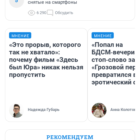
5
снятые на смартфоны
6 290
Обсудить
МНЕНИЕ
МНЕНИЕ
«Это прорыв, которого
«Попал на
так не хватало»:
БДСМ‑вечеринк
почему фильм «Здесь
стоп‑слово заб
был Юра» никак нельзя
«Грозовой пере
пропустить
превратился в
эротический ф
Надежда Губарь
Анна Колотова
РЕКОМЕНДУЕМ