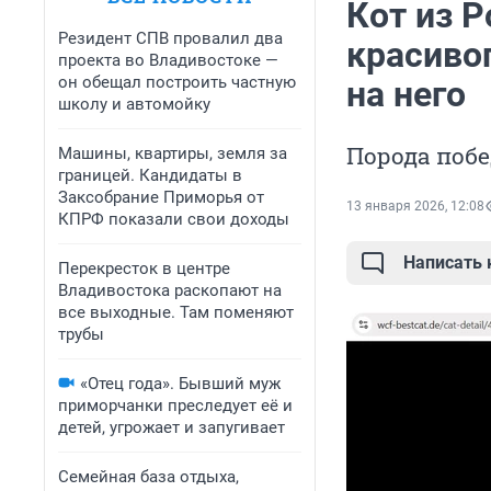
Кот из Р
Резидент СПВ провалил два
красиво
проекта во Владивостоке —
он обещал построить частную
на него
школу и автомойку
Порода побе
Машины, квартиры, земля за
границей. Кандидаты в
Заксобрание Приморья от
13 января 2026, 12:08
КПРФ показали свои доходы
Написать
Перекресток в центре
Владивостока раскопают на
все выходные. Там поменяют
трубы
«Отец года». Бывший муж
приморчанки преследует её и
детей, угрожает и запугивает
Семейная база отдыха,