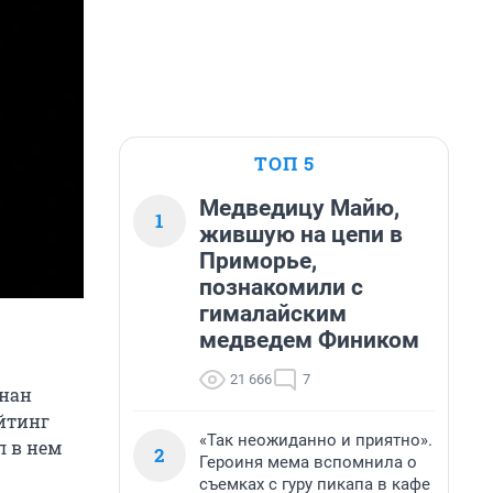
ТОП 5
Медведицу Майю,
1
жившую на цепи в
Приморье,
познакомили с
гималайским
медведем Фиником
21 666
7
знан
йтинг
«Так неожиданно и приятно».
л в нем
2
Героиня мема вспомнила о
съемках с гуру пикапа в кафе