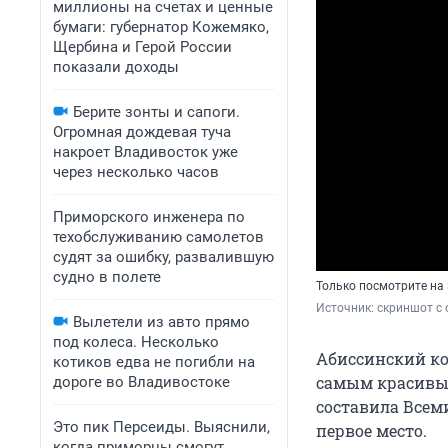
миллионы на счетах и ценные
бумаги: губернатор Кожемяко,
Щербина и Герой России
показали доходы
Берите зонты и сапоги.
Огромная дождевая туча
накроет Владивосток уже
через несколько часов
Приморского инженера по
техобслуживанию самолетов
судят за ошибку, развалившую
судно в полете
Только посмотрите на 
Источник: 
скриншот с с
Вылетели из авто прямо
под колеса. Несколько
Абиссинский ко
котиков едва не погибли на
самым красивым
дороге во Владивостоке
составила Всем
Это пик Персеиды. Выяснили,
первое место.
когда приморцы смогут