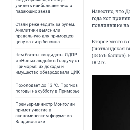
увидеть наибольшее число
Известно, что Д
падающих звезд
года кот принял
Стали реже ездить за рулем.
повлиявшие на и
Аналитики выяснили
предельную для приморцев
Второе место в
цену за литр бензина
(шотландская в
Чем богаты кандидаты ЛДПР
(18 576 баллов)
и «Новых людей» в Госдуму от
18 217.
Приморья: их доходы и
имущество обнародовала ЦИК
Похолодает до 13 °C. Прогноз
погоды на субботу в Приморье
Премьер‑министр Монголии
примет участие в
экономическом форуме во
Владивостоке