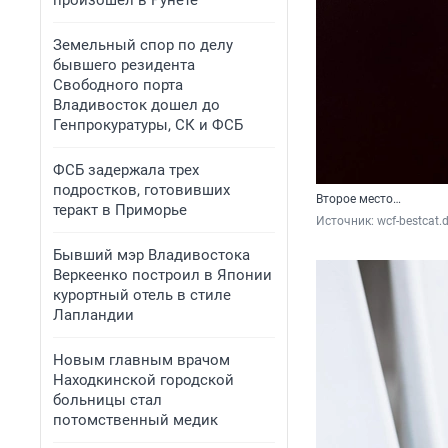
произошел в Рунете
Земельный спор по делу
бывшего резидента
Свободного порта
Владивосток дошел до
Генпрокуратуры, СК и ФСБ
ФСБ задержала трех
подростков, готовивших
Второе место…
теракт в Приморье
Источник: 
wcf-bestcat.
Бывший мэр Владивостока
Веркеенко построил в Японии
курортный отель в стиле
Лапландии
Новым главным врачом
Находкинской городской
больницы стал
потомственный медик