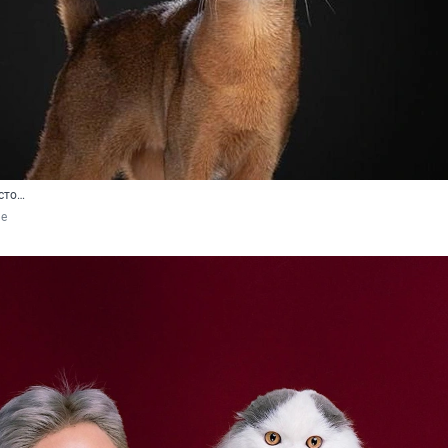
сто…
de