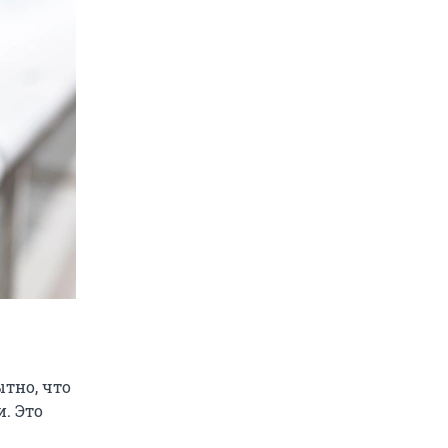
ытно, что
. Это