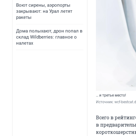
Воют сирены, аэропорты
закрывают: на Урал летят
ракеты
Дома полыхают, дрон попал в
склад Wildberries: главное о
налетах
… и третье место!
Источник: 
wcf-bestcat.
Всего в рейтинг
в предварительн
короткошерстны