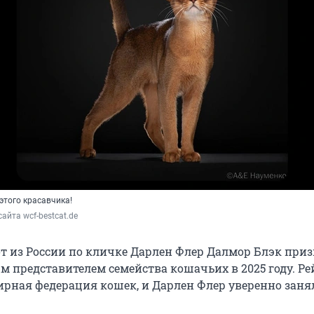
этого красавчика!
айта wcf-bestcat.de
т из России по кличке Дарлен Флер Далмор Блэк при
 представителем семейства кошачьих в 2025 году. Ре
ирная федерация кошек, и Дарлен Флер уверенно заня