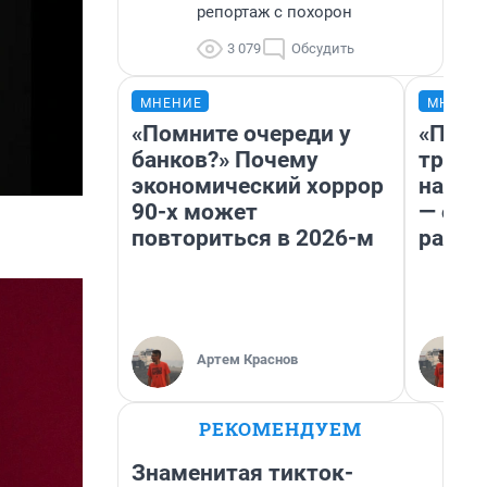
репортаж с похорон
3 079
Обсудить
МНЕНИЕ
МНЕНИ
«Помните очереди у
«Плат
банков?» Почему
тригг
экономический хоррор
на бе
90-х может
— об 
повториться в 2026-м
расхо
Артем Краснов
РЕКОМЕНДУЕМ
Знаменитая тикток-