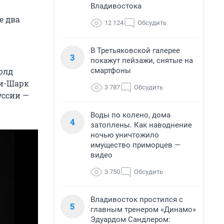
Владивостока
е два
12 124
Обсудить
В Третьяковской галерее
3
покажут пейзажи, снятые на
смартфоны
олд
Пи-Шарк
3 787
Обсудить
уссии —
Воды по колено, дома
4
затоплены. Как наводнение
ночью уничтожило
имущество приморцев —
видео
3 750
Обсудить
Владивосток простился с
5
главным тренером «Динамо»
Эдуардом Сандлером: