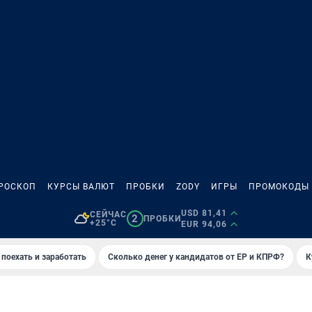
РОСКОП
КУРСЫ ВАЛЮТ
ПРОБКИ
ZODY
ИГРЫ
ПРОМОКОДЫ
USD 81,41
СЕЙЧАС
2
ПРОБКИ
+25°C
EUR 94,06
 поехать и заработать
Сколько денег у кандидатов от ЕР и КПРФ?
К