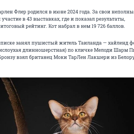
арлен Флер родился в июне 2024 года. За свои неполны
 участие в 43 выставках, где и показал результаты,
тоговый рейтинг. Кот набрал в нем 19 726 баллов.
 списке занял пушистый житель Таиланда — хайленд ф
ислоухая длинношерстная) по кличке Мелоди Шарм 
. Бронзу взял британец Моки ТарЛен Лакшери из Белор