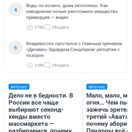
Воды по колено, дома затоплены. Как
4
наводнение ночью уничтожило имущество
приморцев — видео
3 768
Обсудить
Владивосток простился с главным тренером
5
«Динамо» Эдуардом Сандлером: репортаж с
похорон
3 098
Обсудить
МНЕНИЕ
МНЕНИЕ
Дело не в бедности. В
Мало, мало, ма
России все чаще
огня… Чем пыт
выбирают секонд-
зажечь зрител
хенды вместо
третий «Аватар
массмаркета —
почему абориг
разбираемся, почему
Пандоры всё с