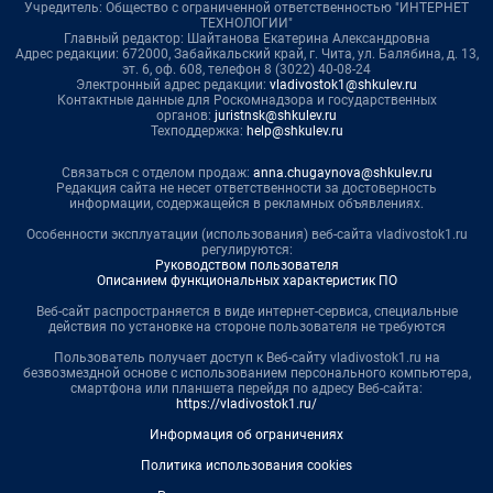
Учредитель: Общество с ограниченной ответственностью "ИНТЕРНЕТ
ТЕХНОЛОГИИ"
Главный редактор: Шайтанова Екатерина Александровна
Адрес редакции: 672000, Забайкальский край, г. Чита, ул. Балябина, д. 13,
эт. 6, оф. 608, телефон 8 (3022) 40-08-24
Электронный адрес редакции:
vladivostok1@shkulev.ru
Контактные данные для Роскомнадзора и государственных
органов:
juristnsk@shkulev.ru
Техподдержка:
help@shkulev.ru
Связаться с отделом продаж:
anna.chugaynova@shkulev.ru
Редакция сайта не несет ответственности за достоверность
информации, содержащейся в рекламных объявлениях.
Особенности эксплуатации (использования) веб-сайта vladivostok1.ru
регулируются:
Руководством пользователя
Описанием функциональных характеристик ПО
Веб-сайт распространяется в виде интернет-сервиса, специальные
действия по установке на стороне пользователя не требуются
Пользователь получает доступ к Веб-сайту vladivostok1.ru на
безвозмездной основе с использованием персонального компьютера,
смартфона или планшета перейдя по адресу Веб-сайта:
https://vladivostok1.ru/
Информация об ограничениях
Политика использования cookies