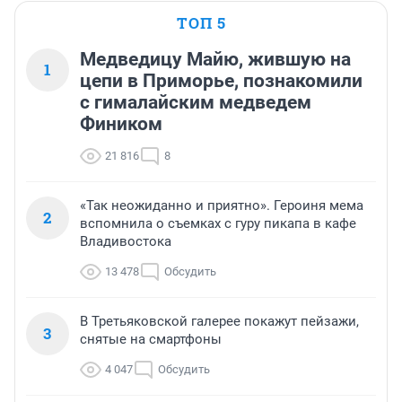
ТОП 5
Медведицу Майю, жившую на
1
цепи в Приморье, познакомили
с гималайским медведем
Фиником
21 816
8
«Так неожиданно и приятно». Героиня мема
2
вспомнила о съемках с гуру пикапа в кафе
Владивостока
13 478
Обсудить
В Третьяковской галерее покажут пейзажи,
3
снятые на смартфоны
4 047
Обсудить