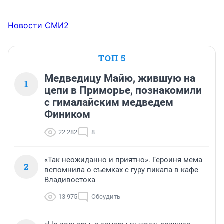
Новости СМИ2
ТОП 5
Медведицу Майю, жившую на
1
цепи в Приморье, познакомили
с гималайским медведем
Фиником
22 282
8
«Так неожиданно и приятно». Героиня мема
2
вспомнила о съемках с гуру пикапа в кафе
Владивостока
13 975
Обсудить