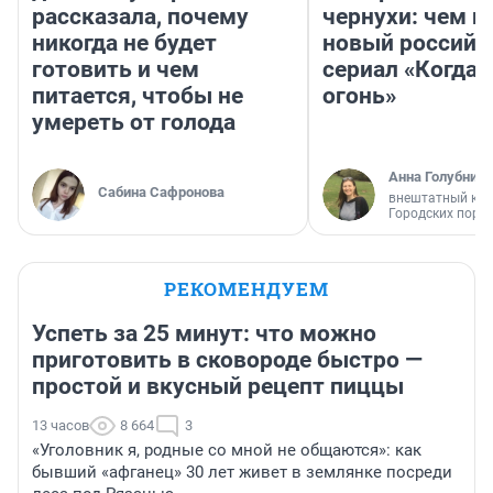
рассказала, почему
чернухи: чем п
никогда не будет
новый российс
готовить и чем
сериал «Когда 
питается, чтобы не
огонь»
умереть от голода
Анна Голубниц
Сабина Сафронова
внештатный кор
Городских порт
РЕКОМЕНДУЕМ
Успеть за 25 минут: что можно
приготовить в сковороде быстро —
простой и вкусный рецепт пиццы
13 часов
8 664
3
«Уголовник я, родные со мной не общаются»: как
бывший «афганец» 30 лет живет в землянке посреди