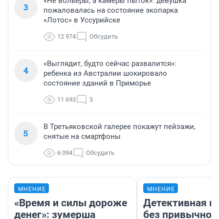
«Не вольеры, а камеры пыток»: девушка
3
пожаловалась на состояние экопарка
«Лотос» в Уссурийске
12 974
Обсудить
«Выглядит, будто сейчас развалится»:
4
ребенка из Австралии шокировало
состояние зданий в Приморье
11 693
3
В Третьяковской галерее покажут пейзажи,
5
снятые на смартфоны
6 094
Обсудить
МНЕНИЕ
МНЕНИЕ
«Время и силы дороже
Детективная и
денег»: зумерша
без привычной