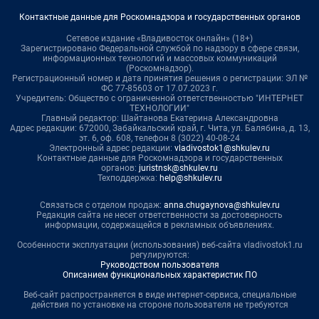
Контактные данные для Роскомнадзора и государственных органов
Сетевое издание «Владивосток онлайн» (18+)
Зарегистрировано Федеральной службой по надзору в сфере связи,
информационных технологий и массовых коммуникаций
(Роскомнадзор).
Регистрационный номер и дата принятия решения о регистрации: ЭЛ №
ФС 77-85603 от 17.07.2023 г.
Учредитель: Общество с ограниченной ответственностью "ИНТЕРНЕТ
ТЕХНОЛОГИИ"
Главный редактор: Шайтанова Екатерина Александровна
Адрес редакции: 672000, Забайкальский край, г. Чита, ул. Балябина, д. 13,
эт. 6, оф. 608, телефон 8 (3022) 40-08-24
Электронный адрес редакции:
vladivostok1@shkulev.ru
Контактные данные для Роскомнадзора и государственных
органов:
juristnsk@shkulev.ru
Техподдержка:
help@shkulev.ru
Связаться с отделом продаж:
anna.chugaynova@shkulev.ru
Редакция сайта не несет ответственности за достоверность
информации, содержащейся в рекламных объявлениях.
Особенности эксплуатации (использования) веб-сайта vladivostok1.ru
регулируются:
Руководством пользователя
Описанием функциональных характеристик ПО
Веб-сайт распространяется в виде интернет-сервиса, специальные
действия по установке на стороне пользователя не требуются