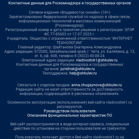
Контактные данные для Роскомнадзора и государственных органов
Сетевое издание «Владивосток онлайн» (18+)
Зарегистрировано Федеральной службой по надзору в сфере связи,
информационных технологий и массовых коммуникаций
(Роскомнадзор).
Регистрационный номер и дата принятия решения о регистрации: ЭЛ №
ФС 77-85603 от 17.07.2023 г.
Учредитель: Общество с ограниченной ответственностью "ИНТЕРНЕТ
ТЕХНОЛОГИИ"
Главный редактор: Шайтанова Екатерина Александровна
Адрес редакции: 672000, Забайкальский край, г. Чита, ул. Балябина, д. 13,
эт. 6, оф. 608, телефон 8 (3022) 40-08-24
Электронный адрес редакции:
vladivostok1@shkulev.ru
Контактные данные для Роскомнадзора и государственных
органов:
juristnsk@shkulev.ru
Техподдержка:
help@shkulev.ru
Связаться с отделом продаж:
anna.chugaynova@shkulev.ru
Редакция сайта не несет ответственности за достоверность
информации, содержащейся в рекламных объявлениях.
Особенности эксплуатации (использования) веб-сайта vladivostok1.ru
регулируются:
Руководством пользователя
Описанием функциональных характеристик ПО
Веб-сайт распространяется в виде интернет-сервиса, специальные
действия по установке на стороне пользователя не требуются
Пользователь получает доступ к Веб-сайту vladivostok1.ru на