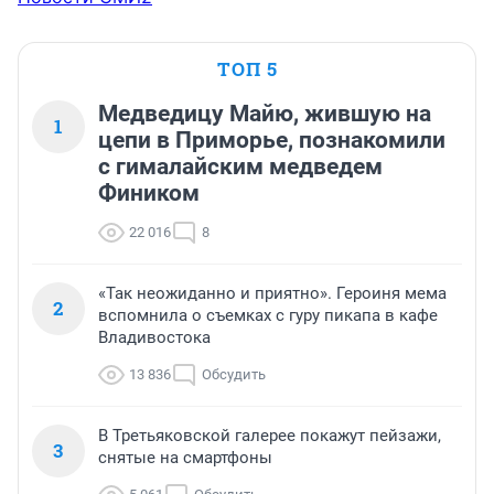
ТОП 5
Медведицу Майю, жившую на
1
цепи в Приморье, познакомили
с гималайским медведем
Фиником
22 016
8
«Так неожиданно и приятно». Героиня мема
2
вспомнила о съемках с гуру пикапа в кафе
Владивостока
13 836
Обсудить
В Третьяковской галерее покажут пейзажи,
3
снятые на смартфоны