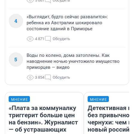
5 061
Обсудить
«Выглядит, будто сейчас развалится»:
4
ребенка из Австралии шокировало
состояние зданий в Приморье
4 871
Обсудить
Воды по колено, дома затоплены. Как
5
наводнение ночью уничтожило имущество
приморцев — видео
3 854
Обсудить
МНЕНИЕ
МНЕНИЕ
«Плата за коммуналку
Детективная и
триггерит больше цен
без привычной
на бензин». Журналист
чернухи: чем п
— об устрашающих
новый российс