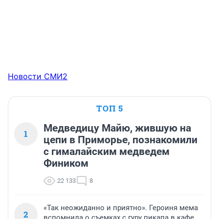
Новости СМИ2
ТОП 5
Медведицу Майю, жившую на
1
цепи в Приморье, познакомили
с гималайским медведем
Фиником
22 133
8
«Так неожиданно и приятно». Героиня мема
2
вспомнила о съемках с гуру пикапа в кафе