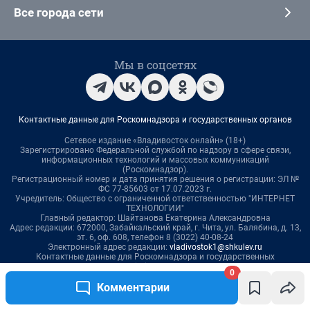
Все города сети
Мы в соцсетях
Контактные данные для Роскомнадзора и государственных органов
Сетевое издание «Владивосток онлайн» (18+)
Зарегистрировано Федеральной службой по надзору в сфере связи,
информационных технологий и массовых коммуникаций
(Роскомнадзор).
Регистрационный номер и дата принятия решения о регистрации: ЭЛ №
ФС 77-85603 от 17.07.2023 г.
Учредитель: Общество с ограниченной ответственностью "ИНТЕРНЕТ
ТЕХНОЛОГИИ"
Главный редактор: Шайтанова Екатерина Александровна
Адрес редакции: 672000, Забайкальский край, г. Чита, ул. Балябина, д. 13,
эт. 6, оф. 608, телефон 8 (3022) 40-08-24
Электронный адрес редакции:
vladivostok1@shkulev.ru
Контактные данные для Роскомнадзора и государственных
органов:
juristnsk@shkulev.ru
0
Техподдержка:
help@shkulev.ru
Комментарии
Связаться с отделом продаж:
anna.chugaynova@shkulev.ru