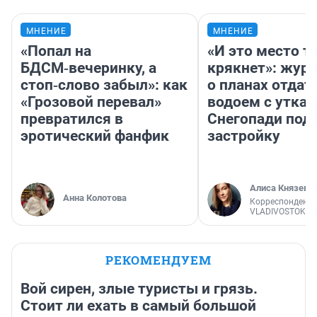
МНЕНИЕ
МНЕНИЕ
«Попал на
«И это место т
БДСМ‑вечеринку, а
крякнет»: жур
стоп‑слово забыл»: как
о планах отдат
«Грозовой перевал»
водоем с уткам
превратился в
Снегопади под
эротический фанфик
застройку
Алиса Князева
Анна Колотова
Корреспондент
VLADIVOSTOK1.
РЕКОМЕНДУЕМ
Вой сирен, злые туристы и грязь.
Стоит ли ехать в самый большой