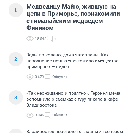
Медведицу Майю, жившую на
1
цепи в Приморье, познакомили
с гималайским медведем
Фиником
19 347
7
Воды по колено, дома затоплены. Как
2
наводнение ночью уничтожило имущество
приморцев — видео
3 679
Обсудить
«Так неожиданно и приятно». Героиня мема
3
вспомнила о съемках с гуру пикапа в кафе
Владивостока
3 046
Обсудить
Владивосток простился с главным тренером