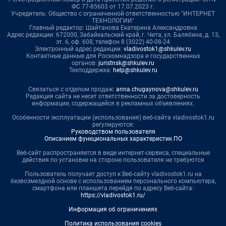
ФС 77-85603 от 17.07.2023 г.
Учредитель: Общество с ограниченной ответственностью "ИНТЕРНЕТ
ТЕХНОЛОГИИ"
Главный редактор: Шайтанова Екатерина Александровна
Адрес редакции: 672000, Забайкальский край, г. Чита, ул. Балябина, д. 13,
эт. 6, оф. 608, телефон 8 (3022) 40-08-24
Электронный адрес редакции:
vladivostok1@shkulev.ru
Контактные данные для Роскомнадзора и государственных
органов:
juristnsk@shkulev.ru
Техподдержка:
help@shkulev.ru
Связаться с отделом продаж:
anna.chugaynova@shkulev.ru
Редакция сайта не несет ответственности за достоверность
информации, содержащейся в рекламных объявлениях.
Особенности эксплуатации (использования) веб-сайта vladivostok1.ru
регулируются:
Руководством пользователя
Описанием функциональных характеристик ПО
Веб-сайт распространяется в виде интернет-сервиса, специальные
действия по установке на стороне пользователя не требуются
Пользователь получает доступ к Веб-сайту vladivostok1.ru на
безвозмездной основе с использованием персонального компьютера,
смартфона или планшета перейдя по адресу Веб-сайта:
https://vladivostok1.ru/
Информация об ограничениях
Политика использования cookies