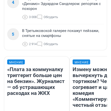
4
«Динамо» Эдуардом Сандлером: репортаж с
похорон
3 008
Обсудить
В Третьяковской галерее покажут пейзажи,
5
снятые на смартфоны
2 914
Обсудить
МНЕНИЕ
МНЕНИЕ
«Плата за коммуналку
Измену можно
триггерит больше цен
вычеркнуть д
на бензин». Журналист
тортиком? Чем
— об устрашающих
согревает и ца
расходах на ЖКХ
комедия
«Комментируй 
честный отзыв