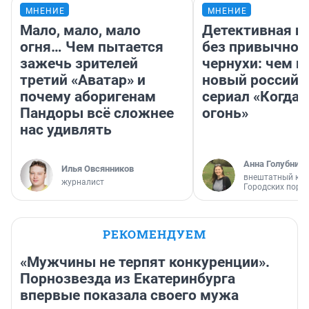
МНЕНИЕ
МНЕНИЕ
Мало, мало, мало
Детективная и
огня… Чем пытается
без привычной
зажечь зрителей
чернухи: чем п
третий «Аватар» и
новый российс
почему аборигенам
сериал «Когда 
Пандоры всё сложнее
огонь»
нас удивлять
Анна Голубниц
Илья Овсянников
внештатный кор
журналист
Городских порт
РЕКОМЕНДУЕМ
«Мужчины не терпят конкуренции».
Порнозвезда из Екатеринбурга
впервые показала своего мужа