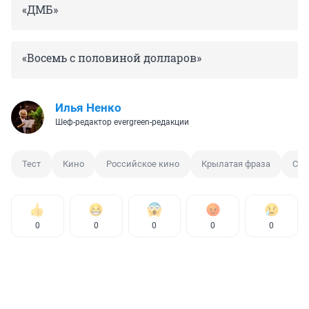
«ДМБ»
«Восемь с половиной долларов»
Илья Ненко
Шеф-редактор evergreen-редакции
Тест
Кино
Российское кино
Крылатая фраза
Сме
0
0
0
0
0