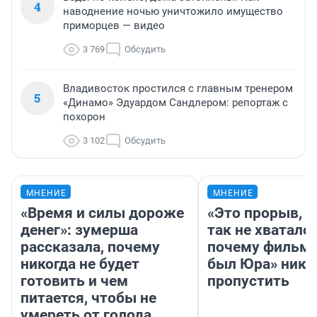
4
наводнение ночью уничтожило имущество
приморцев — видео
3 769
Обсудить
Владивосток простился с главным тренером
5
«Динамо» Эдуардом Сандлером: репортаж с
похорон
3 102
Обсудить
МНЕНИЕ
МНЕНИЕ
«Время и силы дороже
«Это прорыв, к
денег»: зумерша
так не хватало»
рассказала, почему
почему фильм 
никогда не будет
был Юра» ника
готовить и чем
пропустить
питается, чтобы не
умереть от голода