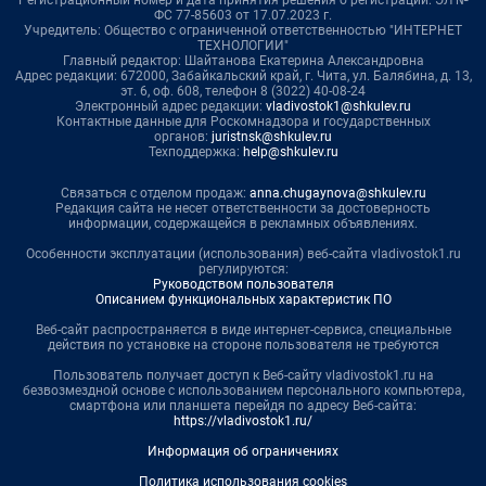
Регистрационный номер и дата принятия решения о регистрации: ЭЛ №
ФС 77-85603 от 17.07.2023 г.
Учредитель: Общество с ограниченной ответственностью "ИНТЕРНЕТ
ТЕХНОЛОГИИ"
Главный редактор: Шайтанова Екатерина Александровна
Адрес редакции: 672000, Забайкальский край, г. Чита, ул. Балябина, д. 13,
эт. 6, оф. 608, телефон 8 (3022) 40-08-24
Электронный адрес редакции:
vladivostok1@shkulev.ru
Контактные данные для Роскомнадзора и государственных
органов:
juristnsk@shkulev.ru
Техподдержка:
help@shkulev.ru
Связаться с отделом продаж:
anna.chugaynova@shkulev.ru
Редакция сайта не несет ответственности за достоверность
информации, содержащейся в рекламных объявлениях.
Особенности эксплуатации (использования) веб-сайта vladivostok1.ru
регулируются:
Руководством пользователя
Описанием функциональных характеристик ПО
Веб-сайт распространяется в виде интернет-сервиса, специальные
действия по установке на стороне пользователя не требуются
Пользователь получает доступ к Веб-сайту vladivostok1.ru на
безвозмездной основе с использованием персонального компьютера,
смартфона или планшета перейдя по адресу Веб-сайта:
https://vladivostok1.ru/
Информация об ограничениях
Политика использования cookies