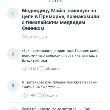
ТОП 5
Медведицу Майю, жившую на
1
цепи в Приморье, познакомили
с гималайским медведем
Фиником
21 829
8
«Так неожиданно и приятно». Героиня мема
2
вспомнила о съемках с гуру пикапа в кафе
Владивостока
13 521
Обсудить
В Третьяковской галерее покажут пейзажи,
3
снятые на смартфоны
4 094
Обсудить
Воды по колено, дома затоплены. Как