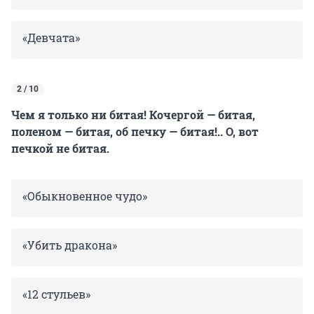
«Девчата»
2 / 10
Чем я только ни битая! Кочергой — битая,
поленом — битая, об печку — битая!.. О, вот
печкой не битая.
«Обыкновенное чудо»
«Убить дракона»
«12 стульев»