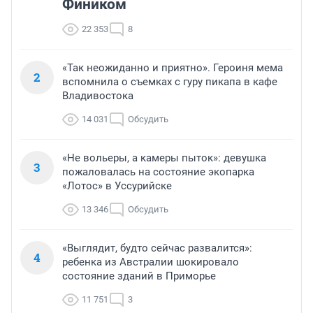
Фиником
22 353
8
«Так неожиданно и приятно». Героиня мема
2
вспомнила о съемках с гуру пикапа в кафе
Владивостока
14 031
Обсудить
«Не вольеры, а камеры пыток»: девушка
3
пожаловалась на состояние экопарка
«Лотос» в Уссурийске
13 346
Обсудить
«Выглядит, будто сейчас развалится»:
4
ребенка из Австралии шокировало
состояние зданий в Приморье
11 751
3