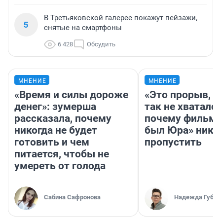
В Третьяковской галерее покажут пейзажи,
5
снятые на смартфоны
6 428
Обсудить
МНЕНИЕ
МНЕНИЕ
«Время и силы дороже
«Это прорыв, к
денег»: зумерша
так не хватало»
рассказала, почему
почему фильм 
никогда не будет
был Юра» ника
готовить и чем
пропустить
питается, чтобы не
умереть от голода
Сабина Сафронова
Надежда Губар