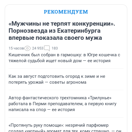
РЕКОМЕНДУЕМ
«Мужчины не терпят конкуренции».
Порнозвезда из Екатеринбурга
впервые показала своего мужа
15 часов
24 953
183
Кишечник был собран в гармошку: в Югре кошечка с
тяжелой судьбой ищет новый дом — ее история
Как за август подготовить огород к зиме и не
потерять урожай — советы агронома
Автор фантастического трехтомника «Трилунье»
работала в Перми преподавателем, а первую книгу
написала на спор — ее история
«Протянуть руку помощи»: незрячий парфюмер
создал «уютный» аромат для тех, кому страшно, — он