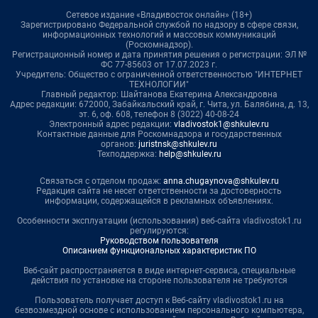
Сетевое издание «Владивосток онлайн» (18+)
Зарегистрировано Федеральной службой по надзору в сфере связи,
информационных технологий и массовых коммуникаций
(Роскомнадзор).
Регистрационный номер и дата принятия решения о регистрации: ЭЛ №
ФС 77-85603 от 17.07.2023 г.
Учредитель: Общество с ограниченной ответственностью "ИНТЕРНЕТ
ТЕХНОЛОГИИ"
Главный редактор: Шайтанова Екатерина Александровна
Адрес редакции: 672000, Забайкальский край, г. Чита, ул. Балябина, д. 13,
эт. 6, оф. 608, телефон 8 (3022) 40-08-24
Электронный адрес редакции:
vladivostok1@shkulev.ru
Контактные данные для Роскомнадзора и государственных
органов:
juristnsk@shkulev.ru
Техподдержка:
help@shkulev.ru
Связаться с отделом продаж:
anna.chugaynova@shkulev.ru
Редакция сайта не несет ответственности за достоверность
информации, содержащейся в рекламных объявлениях.
Особенности эксплуатации (использования) веб-сайта vladivostok1.ru
регулируются:
Руководством пользователя
Описанием функциональных характеристик ПО
Веб-сайт распространяется в виде интернет-сервиса, специальные
действия по установке на стороне пользователя не требуются
Пользователь получает доступ к Веб-сайту vladivostok1.ru на
безвозмездной основе с использованием персонального компьютера,