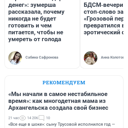
денег»: зумерша
БДСМ‑вечеринк
рассказала, почему
стоп‑слово заб
никогда не будет
«Грозовой пере
готовить и чем
превратился в
питается, чтобы не
эротический ф
умереть от голода
Сабина Сафронова
Анна Колотова
РЕКОМЕНДУЕМ
«Мы начали в самое нестабильное
время»: как многодетная мама из
Архангельска создала свой бизнес
21 час
14 206
10
«Все еще в шоке»: сыну Трусовой исполнился год —