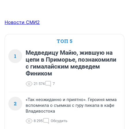
Новости СМИ2
ТОП 5
Медведицу Майю, жившую на
1
цепи в Приморье, познакомили
с гималайским медведем
Фиником
21 574
7
«Так неожиданно и приятно». Героиня мема
2
вспомнила о съемках с гуру пикапа в кафе
Владивостока
8 295
Обсудить