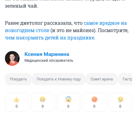
зеленый чай.
Ранее диетолог рассказала, что
самое вредное на
новогоднем столе
(и это не майонез). Посмотрите,
чем накормить детей на празднике
.
Ксения Маринина
Медицинский обозреватель
Похудеть
Похудеть к Новому году
Совет врача
Гастро
0
0
0
0
0