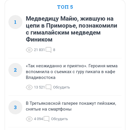
ТОП 5
Медведицу Майю, жившую на
1
цепи в Приморье, познакомили
с гималайским медведем
Фиником
21 831
8
«Так неожиданно и приятно». Героиня мема
2
вспомнила о съемках с гуру пикапа в кафе
Владивостока
13 521
Обсудить
В Третьяковской галерее покажут пейзажи,
3
снятые на смартфоны
4 094
Обсудить