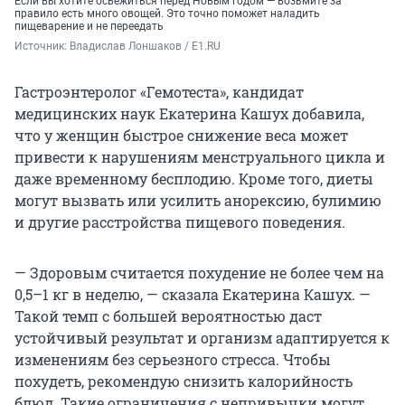
Если вы хотите освежиться перед Новым годом — возьмите за
правило есть много овощей. Это точно поможет наладить
пищеварение и не переедать
Источник: 
Владислав Лоншаков / E1.RU
Гастроэнтеролог «Гемотеста», кандидат
медицинских наук Екатерина Кашух добавила,
что у женщин быстрое снижение веса может
привести к нарушениям менструального цикла и
даже временному бесплодию. Кроме того, диеты
могут вызвать или усилить анорексию, булимию
и другие расстройства пищевого поведения.
— Здоровым считается похудение не более чем на
0,5–1 кг в неделю, — сказала Екатерина Кашух. —
Такой темп с большей вероятностью даст
устойчивый результат и организм адаптируется к
изменениям без серьезного стресса. Чтобы
похудеть, рекомендую снизить калорийность
блюд. Такие ограничения с непривычки могут