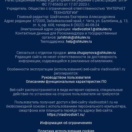
Регистрационный номер и дата принятия решения о регистрации: ЭЛ №
ФС 77-85603 от 17.07.2023 г.
Учредитель: Общество с ограниченной ответственностью "ИНТЕРНЕТ
ТЕХНОЛОГИИ"
Главный редактор: Шайтанова Екатерина Александровна
Адрес редакции: 672000, Забайкальский край, г. Чита, ул. Балябина, д. 13,
эт. 6, оф. 608, телефон 8 (3022) 40-08-24
Электронный адрес редакции:
vladivostok1@shkulev.ru
Контактные данные для Роскомнадзора и государственных
органов:
juristnsk@shkulev.ru
Техподдержка:
help@shkulev.ru
Связаться с отделом продаж:
anna.chugaynova@shkulev.ru
Редакция сайта не несет ответственности за достоверность
информации, содержащейся в рекламных объявлениях.
Особенности эксплуатации (использования) веб-сайта vladivostok1.ru
регулируются:
Руководством пользователя
Описанием функциональных характеристик ПО
Веб-сайт распространяется в виде интернет-сервиса, специальные
действия по установке на стороне пользователя не требуются
Пользователь получает доступ к Веб-сайту vladivostok1.ru на
безвозмездной основе с использованием персонального компьютера,
смартфона или планшета перейдя по адресу Веб-сайта:
https://vladivostok1.ru/
Информация об ограничениях
Политика использования cookies