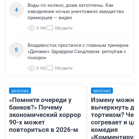
Воды по колено, дома затоплены. Как
4
наводнение ночью уничтожило имущество
приморцев — видео
3 769
Обсудить
Владивосток простился с главным тренером
5
«Динамо» Эдуардом Сандлером: репортаж с
похорон
3 102
Обсудить
МНЕНИЕ
МНЕНИЕ
«Помните очереди у
Измену можно
банков?» Почему
вычеркнуть д
экономический хоррор
тортиком? Чем
90-х может
согревает и ца
повториться в 2026-м
комедия
«Комментируй 